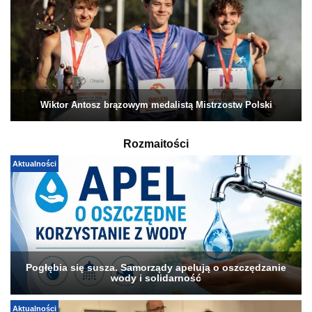
Wiktor Antosz brązowym medalistą Mistrzostw Polski
Rozmaitości
Aktualności
Pogłębia się susza. Samorządy apelują o oszczędzanie
wody i solidarność
Aktualności