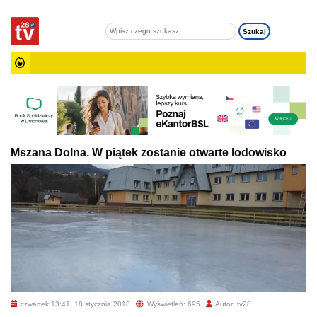
Mszana Dolna. W piątek zostanie otwarte lodowisko
czwartek 13:41, 18 stycznia 2018
Wyświetleń: 695
Autor: tv28