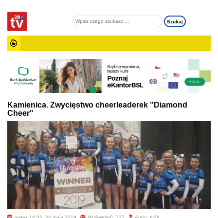
Kamienica. Zwycięstwo cheerleaderek "Diamond
Cheer"
piątek 14:55, 24 maja 2019
Wyświetleń: 727
Autor: tv28