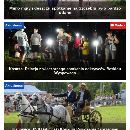
Mimo mgły i deszczu spotkanie na Szczeblu było bardzo
udane
Aktualności
Wideo
Kostrza. Relacja z wieczornego spotkania odkrywców Beskidu
Wyspowego
Aktualności
Ujanowice. XVII Galicyjski Konkurs Powożenia Zaprzęgami