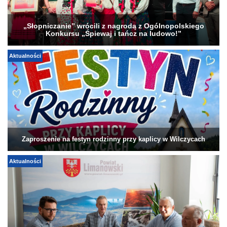
„Słopniczanie” wrócili z nagrodą z Ogólnopolskiego
Konkursu „Śpiewaj i tańcz na ludowo!”
Aktualności
Zaproszenie na festyn rodzinny przy kaplicy w Wilczycach
Aktualności