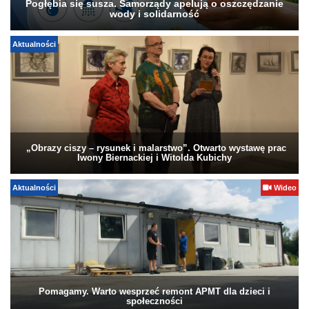
Pogłębia się susza. Samorządy apelują o oszczędzanie
wody i solidarność
Aktualności
„Obrazy ciszy – rysunek i malarstwo”. Otwarto wystawę prac
Iwony Biernackiej i Witolda Kubichy
Aktualności
Wideo
Pomagamy. Warto wesprzeć remont APMT dla dzieci i
społeczności