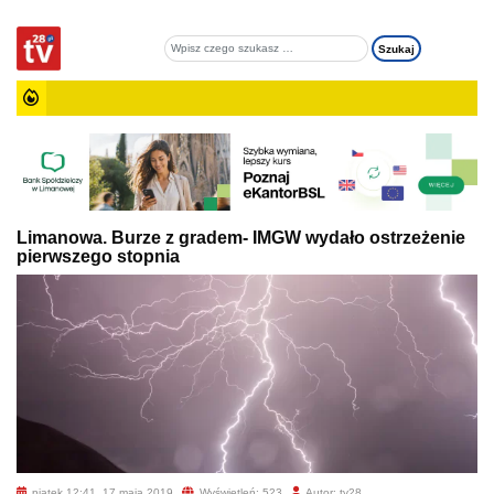
Limanowa. Burze z gradem- IMGW wydało ostrzeżenie
pierwszego stopnia
piątek 12:41, 17 maja 2019
Wyświetleń: 523
Autor: tv28