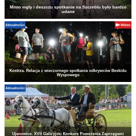
Mimo mgły i deszczu spotkanie na Szczeblu było bardzo
udane
Aktualności
Wideo
Kostrza. Relacja z wieczornego spotkania odkrywców Beskidu
Wyspowego
Aktualności
Ujanowice. XVII Galicyjski Konkurs Powożenia Zaprzęgami