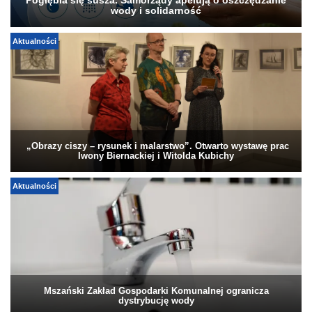
Pogłębia się susza. Samorządy apelują o oszczędzanie
wody i solidarność
Aktualności
„Obrazy ciszy – rysunek i malarstwo”. Otwarto wystawę prac
Iwony Biernackiej i Witolda Kubichy
Aktualności
Mszański Zakład Gospodarki Komunalnej ogranicza
dystrybucję wody