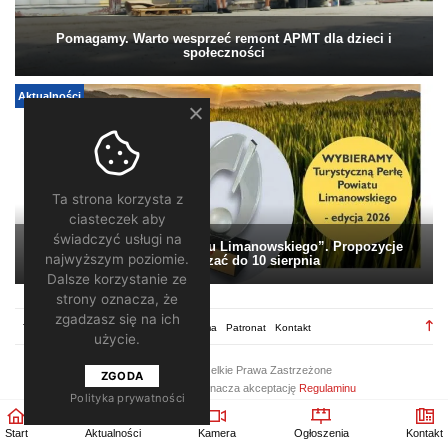
Pomagamy. Warto wesprzeć remont APMT dla dzieci i
społeczności
Aktualności
Ta strona korzysta z
ciasteczek aby
świadczyć usługi na
„Turystyczna Perła Powiatu Limanowskiego”. Propozycje
najwyższym poziomie.
można zgłaszać do 10 sierpnia
Dalsze korzystanie ze
strony oznacza, że
zgadzasz się na ich
TV28.pl
Regulamin
Redakcja
Reklama
Patronat
Kontakt
użycie.
2026 ©
TV28
/ Wszelkie Prawa Zastrzeżone
ZGODA
Korzystanie z portalu oznacza akceptację
Regulaminu
Polityka prywatności
Start
Aktualności
Kamera
Ogłoszenia
Kontakt