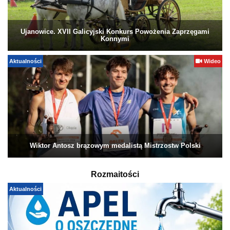
Ujanowice. XVII Galicyjski Konkurs Powożenia Zaprzęgami
Konnymi
Aktualności
Wideo
Wiktor Antosz brązowym medalistą Mistrzostw Polski
Rozmaitości
Aktualności