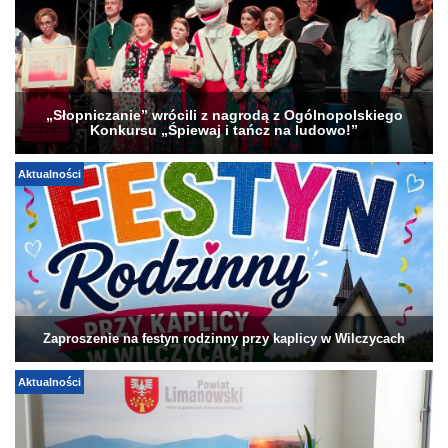
„Słopniczanie” wrócili z nagrodą z Ogólnopolskiego
Konkursu „Śpiewaj i tańcz na ludowo!”
Aktualności
Zaproszenie na festyn rodzinny przy kaplicy w Wilczycach
Aktualności