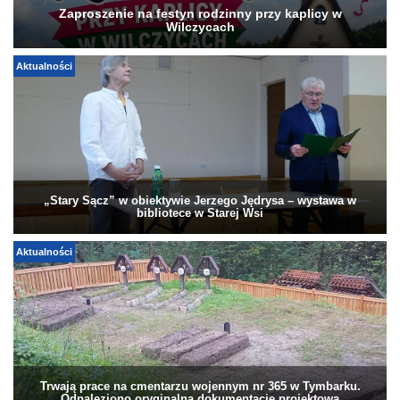
Zaproszenie na festyn rodzinny przy kaplicy w
Wilczycach
Aktualności
„Stary Sącz” w obiektywie Jerzego Jędrysa – wystawa w
bibliotece w Starej Wsi
Aktualności
Trwają prace na cmentarzu wojennym nr 365 w Tymbarku.