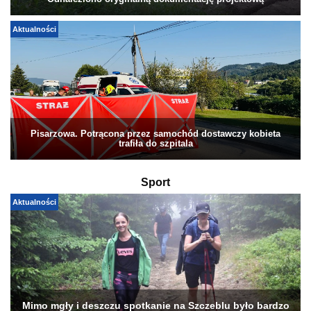
Odnaleziono oryginalną dokumentację projektową
Aktualności
Pisarzowa. Potrącona przez samochód dostawczy kobieta
trafiła do szpitala
Sport
Aktualności
Mimo mgły i deszczu spotkanie na Szczeblu było bardzo