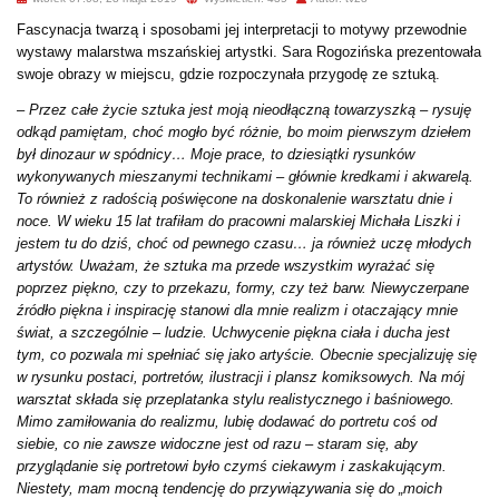
Fascynacja twarzą i sposobami jej interpretacji to motywy przewodnie
wystawy malarstwa mszańskiej artystki. Sara Rogozińska prezentowała
swoje obrazy w miejscu, gdzie rozpoczynała przygodę ze sztuką.
–
Przez całe życie sztuka jest moją nieodłączną towarzyszką – rysuję
odkąd pamiętam, choć mogło być różnie, bo moim pierwszym dziełem
był dinozaur w spódnicy… Moje prace, to dziesiątki rysunków
wykonywanych mieszanymi technikami – głównie kredkami i akwarelą.
To również z radością poświęcone na doskonalenie warsztatu dnie i
noce. W wieku 15 lat trafiłam do pracowni malarskiej Michała Liszki i
jestem tu do dziś, choć od pewnego czasu… ja również uczę młodych
artystów. Uważam, że sztuka ma przede wszystkim wyrażać się
poprzez piękno, czy to przekazu, formy, czy też barw. Niewyczerpane
źródło piękna i inspirację stanowi dla mnie realizm i otaczający mnie
świat, a szczególnie – ludzie. Uchwycenie piękna ciała i ducha jest
tym, co pozwala mi spełniać się jako artyście. Obecnie specjalizuję się
w rysunku postaci, portretów, ilustracji i plansz komiksowych. Na mój
warsztat składa się przeplatanka stylu realistycznego i baśniowego.
Mimo zamiłowania do realizmu, lubię dodawać do portretu coś od
siebie, co nie zawsze widoczne jest od razu – staram się, aby
przyglądanie się portretowi było czymś ciekawym i zaskakującym.
Niestety, mam mocną tendencję do przywiązywania się do „moich