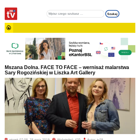
Mszana Dolna. FACE TO FACE – wernisaż malarstwa
Sary Rogozińskiej w Liszka Art Gallery
wtorek 07:08, 28 maja 2019
Wyświetleń: 435
Autor: tv28