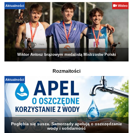
Aktualności
Wideo
Wiktor Antosz brązowym medalistą Mistrzostw Polski
Rozmaitości
Aktualności
Pogłębia się susza. Samorządy apelują o oszczędzanie
wody i solidarność