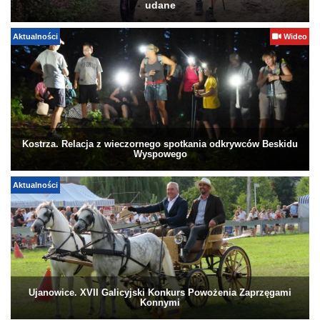
udane
Aktualności
Wideo
Kostrza. Relacja z wieczornego spotkania odkrywców Beskidu
Wyspowego
Aktualności
Ujanowice. XVII Galicyjski Konkurs Powożenia Zaprzęgami
Konnymi