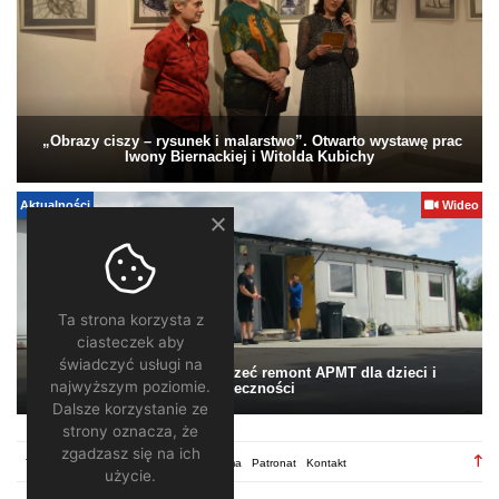
„Obrazy ciszy – rysunek i malarstwo”. Otwarto wystawę prac
Iwony Biernackiej i Witolda Kubichy
Aktualności
Wideo
Ta strona korzysta z
ciasteczek aby
świadczyć usługi na
Pomagamy. Warto wesprzeć remont APMT dla dzieci i
najwyższym poziomie.
społeczności
Dalsze korzystanie ze
strony oznacza, że
zgadzasz się na ich
TV28.pl
Regulamin
Redakcja
Reklama
Patronat
Kontakt
użycie.