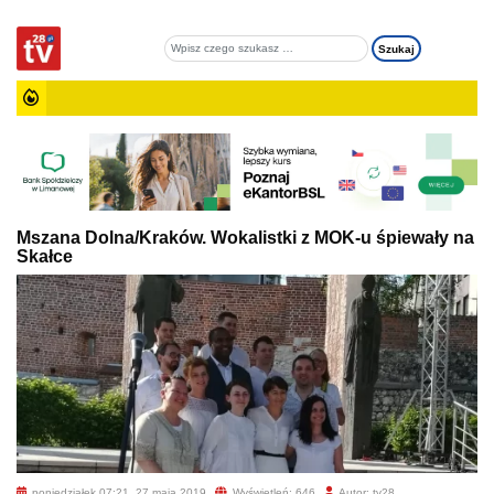
Mszana Dolna/Kraków. Wokalistki z MOK-u śpiewały na
Skałce
poniedziałek 07:21, 27 maja 2019
Wyświetleń: 646
Autor: tv28