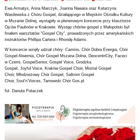
Ewa Armatys, Anna Marczyk, Joanna Nawara oraz Katarzyna
Wasilewska z Chóru Gospel, działającego w Miejskim Ośrodku Kultury
w Mszanie Dolnej, wystąpiły w plenerowym koncercie przy klasztorze
Ojców Paulinów w Krakowie. Występ chórów gospel z Małopolski był
finałem warsztatów "Gospel City", prowadzonych przez amerykańskich
instruktorów Phillipa Cartera i Rhondę Adams.
W koncercie wzięły udział chóry:
Camino,
Chór Dobra Energia,
Chór
Gospel Alwernia,
Chór Gospel Mszana Dolna,
DeocentriCity,
Faceci
w
Czerni,
GospelSenior,
Gospel Voice,
Grodzka
Gospel,
Joyful
Voice,
Kraków Gospel Choir,
Mistral Gospel
Choir,
Młodzieżowy Chór Gospel,
Sa
ltrom Gospel
Choir,
Soul’n’Voices,
Tarnowski Chór Gos.pl.
fot. Danuta Potaczek