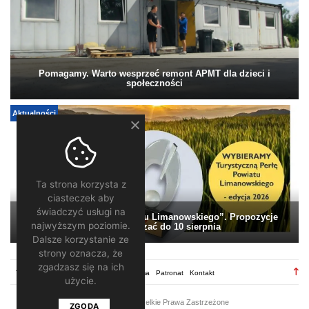
Pomagamy. Warto wesprzeć remont APMT dla dzieci i
społeczności
Aktualności
Ta strona korzysta z
ciasteczek aby
świadczyć usługi na
„Turystyczna Perła Powiatu Limanowskiego”. Propozycje
najwyższym poziomie.
można zgłaszać do 10 sierpnia
Dalsze korzystanie ze
strony oznacza, że
zgadzasz się na ich
TV28.pl
Regulamin
Redakcja
Reklama
Patronat
Kontakt
użycie.
2026 ©
TV28
/ Wszelkie Prawa Zastrzeżone
ZGODA