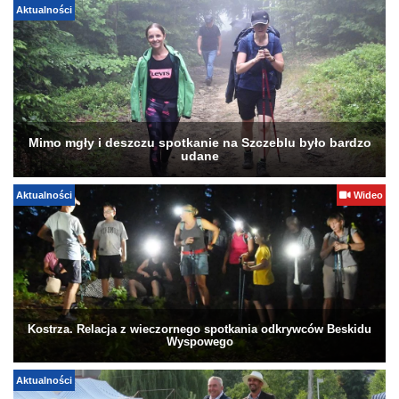
Aktualności
Mimo mgły i deszczu spotkanie na Szczeblu było bardzo
udane
Aktualności
Wideo
Kostrza. Relacja z wieczornego spotkania odkrywców Beskidu
Wyspowego
Aktualności