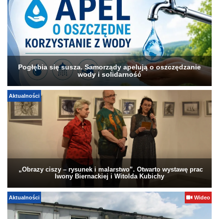
Pogłębia się susza. Samorządy apelują o oszczędzanie
wody i solidarność
Aktualności
„Obrazy ciszy – rysunek i malarstwo”. Otwarto wystawę prac
Iwony Biernackiej i Witolda Kubichy
Aktualności
Wideo