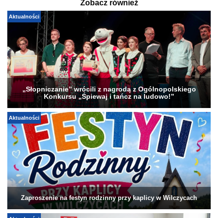
Zobacz również
Aktualności
„Słopniczanie” wrócili z nagrodą z Ogólnopolskiego
Konkursu „Śpiewaj i tańcz na ludowo!”
Aktualności
Zaproszenie na festyn rodzinny przy kaplicy w Wilczycach