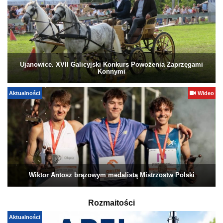
Ujanowice. XVII Galicyjski Konkurs Powożenia Zaprzęgami
Konnymi
Aktualności
Wideo
Wiktor Antosz brązowym medalistą Mistrzostw Polski
Rozmaitości
Aktualności