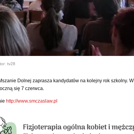
or: tv28
 Mszanie Dolnej zaprasza kandydatów na kolejny rok szkolny. 
poczną się 7 czerwca.
nie
http://www.smczaslaw.pl