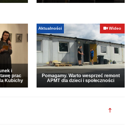
Aktualności
Wideo
unek i
stawę prac
Pomagamy. Warto wesprzeć remont
lda Kubichy
APMT dla dzieci i społeczności