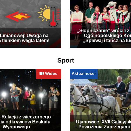
„Słopniczanie” wrócili z
Limanowej: Uwaga na
Ogólnopolskiego Ko
a tlenkiem węgla latem!
„Śpiewaj i tańcz na l
Sport
Wideo
Aktualności
. Relacja z wieczornego
ia odkrywców Beskidu
Ujanowice. XVII Galicyjs
Wyspowego
Powożenia Zaprzęgami