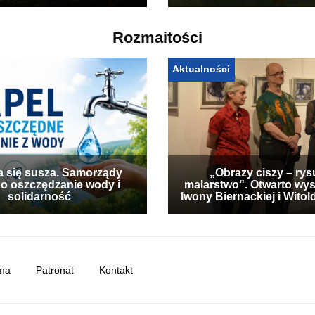
Rozmaitości
Aktualności
a się susza. Samorządy
„Obrazy ciszy – rys
 o oszczędzanie wody i
malarstwo”. Otwarto wy
solidarność
Iwony Biernackiej i Wito
ma
Patronat
Kontakt