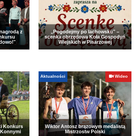
 nagrodą z
„Pogodejmy po lachowsku” –
nkursu
scenka obrzędowa Koła Gospodyń
udowo!”
Wiejskich w Pisarzowej
Aktualności
Wideo
ki Konkurs
Wiktor Antosz brązowym medalistą
 Konnymi
Mistrzostw Polski