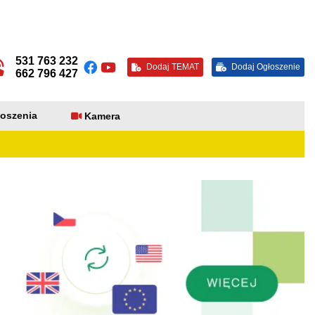
531 763 232
Dodaj TEMAT
Dodaj Ogłoszenie
662 796 427
oszenia
Kamera