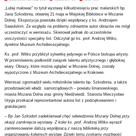
„Lubię malować” to tytuł wystawy kilkudziesięciu prac malarskich bp.
Jana Szkodonia, otwartej 21 maja w Miejskiej Bibliotece w Mszanie
Dolnej. Ekspozycja powstała dzięki współpracy z ks. Andrzejem
Sawulskim. Ze względu na problemy zdrowotne autor obrazów nie mógł
uczestniczyć w wernisażu. Skierował jednak do uczestników
uroczystości specjalny list. Odczytał go ks. prof. Andrzej Witko,
dyrektor Muzeum Archidiecezjalnego.
Ks. prof. Witko przybliżył sylwetkę jedynego w Polsce biskupa artysty.
W przemówieniu podkreślił związek talentu artystycznego i głębokiej
wiary. Obrazy, które można oglądać w Mszanie Dolnej, zostały
wypożyczone z Muzeum Archidiecezjalnego w Krakowie.
Wernisaż zgromadził wielu miłośników talentu bp. Szkodonia, a także
przedstawicieli
władz samorządowych – powiatu limanowskiego,
miasta Mszana Dolna oraz gminy Niedźwiedź. Starosta Mieczysław
Uryga przekazał reprezentantowi autora list z podziękowaniem i
gratulacjami.
–
Bp Jan Szkodoń zadeklarował chęć odwiedzenia Mszany Dolnej przy
okazji zamknięcia wystawy. Z kolei ks. prof. Andrzej Witko wyraził
zainteresowanie dalszą współpracą z naszą biblioteką przy
organizowaniu kolejnych wystaw. Dzięki temu zyskamy możliwość