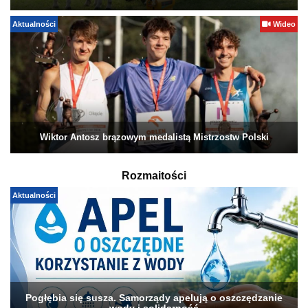
Aktualności
Wideo
Wiktor Antosz brązowym medalistą Mistrzostw Polski
Rozmaitości
Aktualności
Pogłębia się susza. Samorządy apelują o oszczędzanie