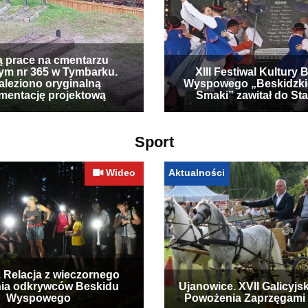
ą prace na cmentarzu
ym nr 365 w Tymbarku.
XIII Festiwal Kultury 
leziono oryginalną
Wyspowego „Beskidzki
mentację projektową
Smaki” zawitał do Sta
Sport
Wideo
Aktualności
. Relacja z wieczornego
ia odkrywców Beskidu
Ujanowice. XVII Galicyjs
Wyspowego
Powożenia Zaprzęgami