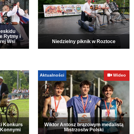
Beskidu
e Rytmy i
rej Wsi
Niedzielny piknik w Roztoce
Aktualności
Wideo
ki Konkurs
Wiktor Antosz brązowym medalistą
 Konnymi
Mistrzostw Polski