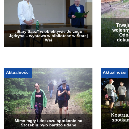
Trwaj
wojenn
„Stary Sącz” w obiektywie Jerzego
Odna
Jędrysa – wystawa w bibliotece w Starej
doku
Wsi
Aktualności
Aktualności
Kostrza
spotkan
Mimo mgły i deszczu spotkanie na
Szczeblu było bardzo udane