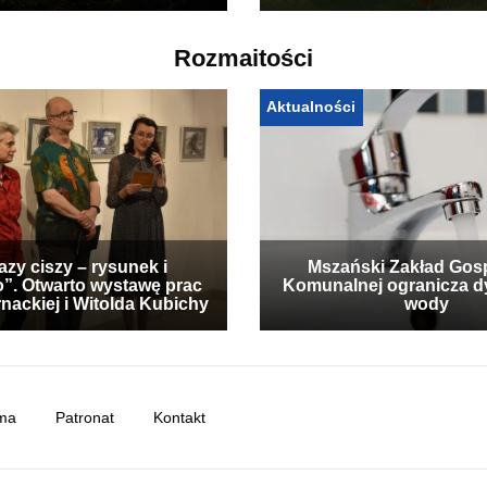
Rozmaitości
Aktualności
zy ciszy – rysunek i
Mszański Zakład Gos
”. Otwarto wystawę prac
Komunalnej ogranicza d
nackiej i Witolda Kubichy
wody
ma
Patronat
Kontakt