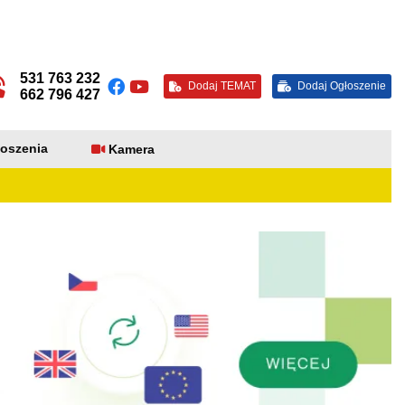
531 763 232
Dodaj TEMAT
Dodaj Ogłoszenie
662 796 427
oszenia
Kamera