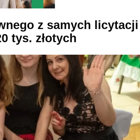
wnego z samych licytacji
0 tys. złotych