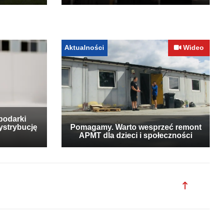
Aktualności
Wideo
podarki
ystrybucję
Pomagamy. Warto wesprzeć remont
APMT dla dzieci i społeczności