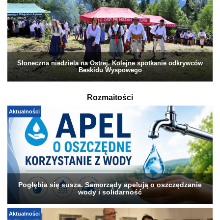
Słoneczna niedziela na Ostrej. Kolejne spotkanie odkrywców
Beskidu Wyspowego
Rozmaitości
Aktualności
Pogłębia się susza. Samorządy apelują o oszczędzanie
wody i solidarność
Aktualności