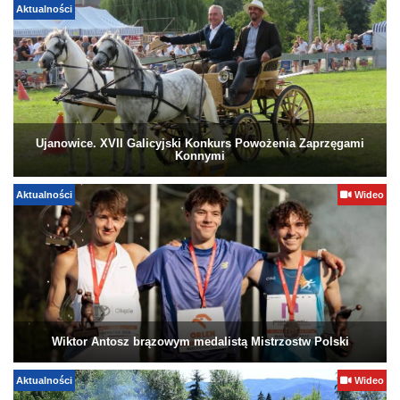
Aktualności
Ujanowice. XVII Galicyjski Konkurs Powożenia Zaprzęgami
Konnymi
Aktualności
Wideo
Wiktor Antosz brązowym medalistą Mistrzostw Polski
Aktualności
Wideo