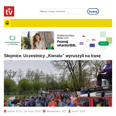
Słopnice. Uczestnicy „Kieratu” wyruszyli na trasę
piątek 20:23, 24 maja 2019
Wyświetleń: 463
Autor: tv28