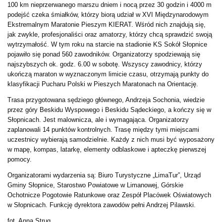
100 km nieprzerwanego marszu dniem i nocą przez 30 godzin i 4000 m
podejść czeka śmiałków, którzy biorą udział w XVI Międzynarodowym
Ekstremalnym Maratonie Pieszym KIERAT. Wśród nich znajdują się,
jak zwykle, profesjonaliści oraz amatorzy, którzy chcą sprawdzić swoją
wytrzymałość. W tym roku na starcie na stadionie KS Sokół Słopnice
pojawiło się ponad 560 zawodników. Organizatorzy spodziewają się
najszybszych ok. godz. 6.00 w sobotę. Wszyscy zawodnicy, którzy
ukończą maraton w wyznaczonym limicie czasu, otrzymają punkty do
klasyfikacji Pucharu Polski w Pieszych Maratonach na Orientację.
Trasa przygotowana sędziego głównego, Andrzeja Sochonia, wiedzie
przez góry Beskidu Wyspowego i Beskidu Sądeckiego, a kończy się w
Słopnicach. Jest malownicza, ale i wymagająca. Organizatorzy
zaplanowali 14 punktów kontrolnych. Trasę między tymi miejscami
uczestnicy wybierają samodzielnie. Każdy z nich musi być wyposażony
w mapę, kompas, latarkę, elementy odblaskowe i apteczkę pierwszej
pomocy.
Organizatorami wydarzenia są: Biuro Turystyczne „LimaTur”, Urząd
Gminy Słopnice, Starostwo Powiatowe w Limanowej, Górskie
Ochotnicze Pogotowie Ratunkowe oraz Zespół Placówek Oświatowych
w Słopnicach. Funkcję dyrektora zawodów pełni Andrzej Pilawski.
fot. Anna Strug