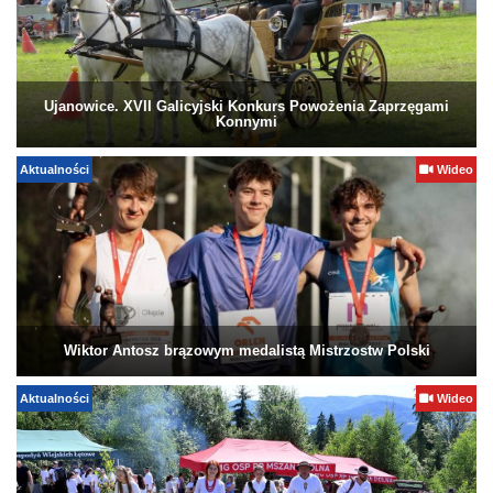
Ujanowice. XVII Galicyjski Konkurs Powożenia Zaprzęgami
Konnymi
Aktualności
Wideo
Wiktor Antosz brązowym medalistą Mistrzostw Polski
Aktualności
Wideo