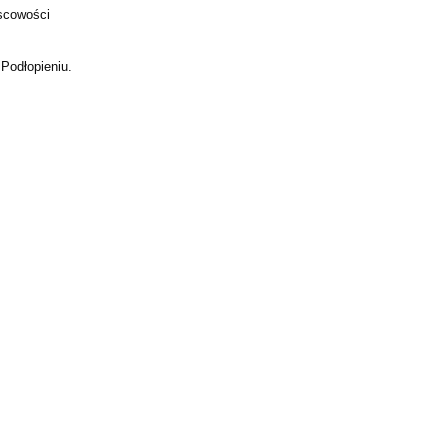
jscowości
Podłopieniu.