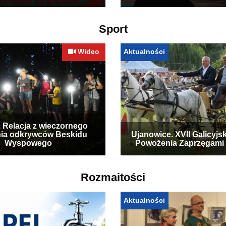
Sport
Wideo
Aktualności
. Relacja z wieczornego
ia odkrywców Beskidu
Ujanowice. XVII Galicyjs
Wyspowego
Powożenia Zaprzęgami
Rozmaitości
Aktualności