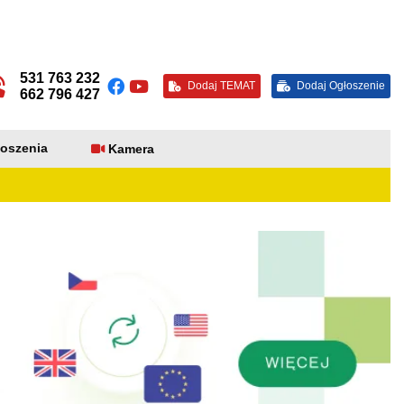
531 763 232
Dodaj TEMAT
Dodaj Ogłoszenie
662 796 427
oszenia
Kamera