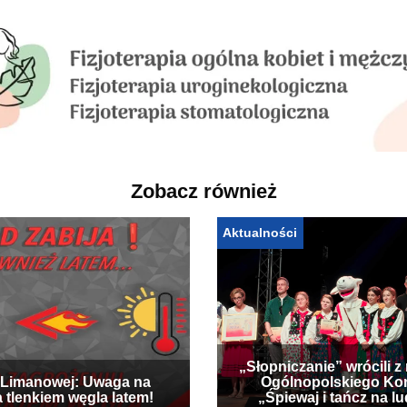
Zobacz również
Aktualności
„Słopniczanie” wrócili z
Limanowej: Uwaga na
Ogólnopolskiego Ko
a tlenkiem węgla latem!
„Śpiewaj i tańcz na l