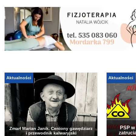
Aktualności
Aktualności
PSP w 
Zmarł Marian Janik. Ceniony gawędziarz
zatruci
i przewodnik kalwaryjski