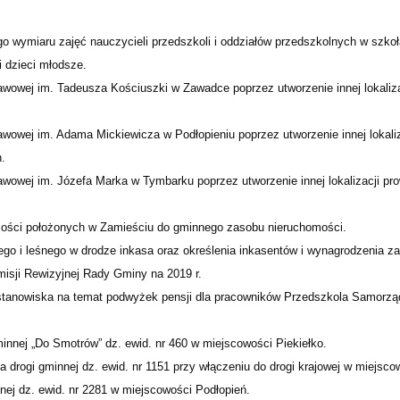
o wymiaru zajęć nauczycieli przedszkoli i oddziałów przedszkolnych w szko
i dzieci młodsze.
awowej im. Tadeusza Kościuszki w Zawadce poprzez utworzenie innej lokaliz
wowej im. Adama Mickiewicza w Podłopieniu poprzez utworzenie innej lokaliz
.
wowej im. Józefa Marka w Tymbarku poprzez utworzenie innej lokalizacji pr
mości położonych w Zamieściu do gminnego zasobu nieruchomości.
go i leśnego w drodze inkasa oraz określenia inkasentów i wynagrodzenia za
misji Rewizyjnej Rady Gminy na 2019 r.
 stanowiska na temat podwyżek pensji dla pracowników Przedszkola Samorz
innej „Do Smotrów” dz. ewid. nr 460 w miejscowości Piekiełko.
 drogi gminnej dz. ewid. nr 1151 przy włączeniu do drogi krajowej w miejsco
lnej dz. ewid. nr 2281 w miejscowości Podłopień.