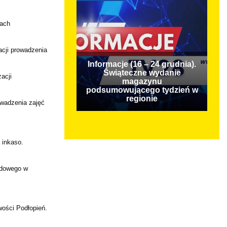
łach
acji prowadzenia
Informacje (16 – 24 grudnia).
Świąteczne wydanie
acji
magazynu
podsumowującego tydzień w
regionie
owadzenia zajęć
 inkaso.
ądowego w
wości Podłopień.