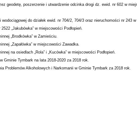
ez geodetę, poszerzenie i utwardzenie odcinka drogi dz. ewid. nr 602 w mie
 wodociągowej do działek ewid. nr 704/2, 704/3 oraz nieruchomości nr 243 w 
r 2522 „Jakubówka” w miejscowości Podłopień.
minnej „Brodkówka” w Zamieściu.
gminnej „Zapałówka” w miejscowości Zawadka.
innej na osiedlach „Rola” i „Kucówka” w miejscowości Podłopień.
w Gminie Tymbark na lata 2018-2020 za 2018 rok.
ia Problemów Alkoholowych i Narkomanii w Gminie Tymbark za 2018 rok.