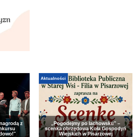
Aktualności
 nagrodą z
„Pogodejmy po lachowsku” –
nkursu
scenka obrzędowa Koła Gospodyń
udowo!”
Wiejskich w Pisarzowej