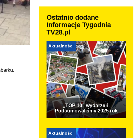
Ostatnio dodane
Informacje Tygodnia
TV28.pl
Aktualności
mbarku.
„TOP 10” wydarzeń.
Podsumowaliśmy 2025 rok
Aktualności