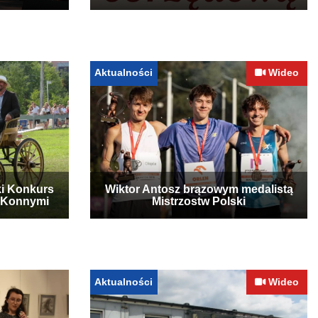
Aktualności
Wideo
ki Konkurs
Wiktor Antosz brązowym medalistą
 Konnymi
Mistrzostw Polski
Aktualności
Wideo