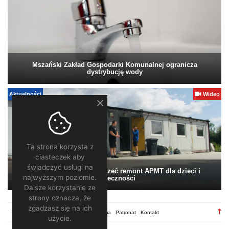
Mszański Zakład Gospodarki Komunalnej ogranicza
dystrybucję wody
Aktualności
Wideo
Ta strona korzysta z
ciasteczek aby
świadczyć usługi na
Pomagamy. Warto wesprzeć remont APMT dla dzieci i
najwyższym poziomie.
społeczności
Dalsze korzystanie ze
strony oznacza, że
zgadzasz się na ich
TV28.pl
Regulamin
Redakcja
Reklama
Patronat
Kontakt
użycie.