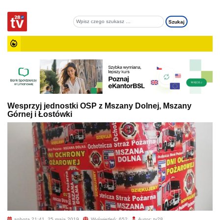
Wesprzyj jednostki OSP z Mszany Dolnej, Mszany
Górnej i Łostówki
sobota 21:41, 25 maja 2019
Wyświetleń: 652
Autor: tv28