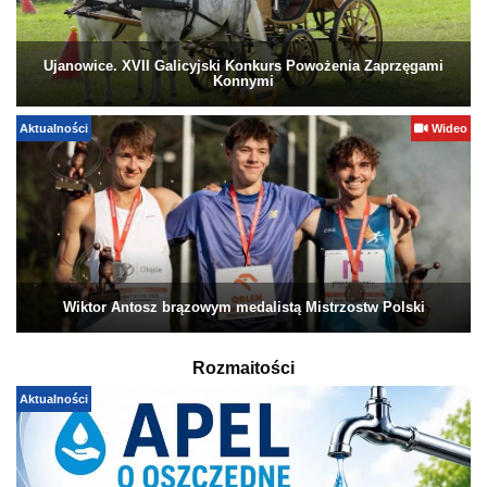
Ujanowice. XVII Galicyjski Konkurs Powożenia Zaprzęgami
Konnymi
Aktualności
Wideo
Wiktor Antosz brązowym medalistą Mistrzostw Polski
Rozmaitości
Aktualności