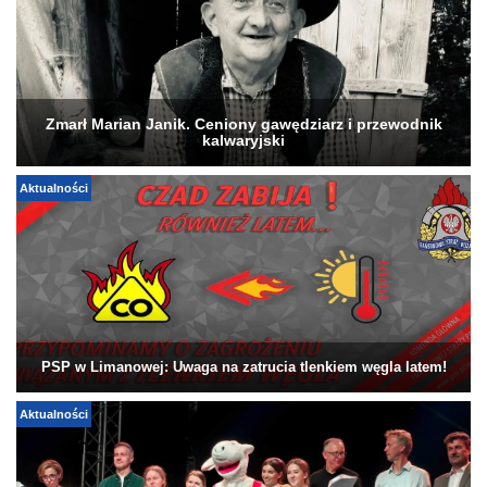
Zmarł Marian Janik. Ceniony gawędziarz i przewodnik
kalwaryjski
Aktualności
PSP w Limanowej: Uwaga na zatrucia tlenkiem węgla latem!
Aktualności