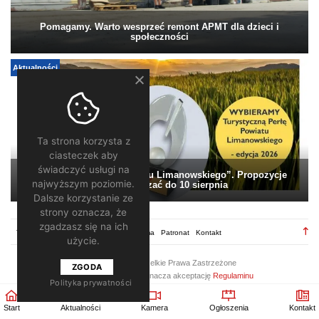
Pomagamy. Warto wesprzeć remont APMT dla dzieci i
społeczności
Aktualności
Ta strona korzysta z
ciasteczek aby
świadczyć usługi na
„Turystyczna Perła Powiatu Limanowskiego”. Propozycje
najwyższym poziomie.
można zgłaszać do 10 sierpnia
Dalsze korzystanie ze
strony oznacza, że
zgadzasz się na ich
TV28.pl
Regulamin
Redakcja
Reklama
Patronat
Kontakt
użycie.
2026 ©
TV28
/ Wszelkie Prawa Zastrzeżone
ZGODA
Korzystanie z portalu oznacza akceptację
Regulaminu
Polityka prywatności
Start
Aktualności
Kamera
Ogłoszenia
Kontakt