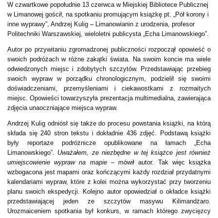
W czwartkowe popołudnie 13 czerwca w Miejskiej Bibliotece Publicznej
w Limanowej gościł, na spotkaniu promującym książkę pt. „Pół korony i
inne wyprawy”, Andrzej Kulig – Limanowianin z urodzenia, profesor
Politechniki Warszawskiej, wieloletni publicysta „Echa Limanowskiego”.
Autor po przywitaniu zgromadzonej publiczności rozpoczął opowieść o
swoich podróżach w różne zakątki świata. Na swoim koncie ma wiele
odwiedzonych miejsc i zdobytych szczytów. Przedstawiając przebieg
swoich wypraw w porządku chronologicznym, podzielił się swoimi
doświadczeniami, przemyśleniami i ciekawostkami z rozmaitych
miejsc. Opowieści towarzyszyła prezentacja multimedialna, zawierająca
zdjęcia unaoczniające miejsca wypraw.
Andrzej Kulig odniósł się także do procesu powstania książki, na którą
składa się 240 stron tekstu i dokładnie 436 zdjęć. Podstawą książki
były reportaże podróżnicze opublikowane na łamach „Echa
Limanowskiego”.
Uważałem, ze niezbędne w tej książce jest również
umie
jscowienie
wypraw na mapie
– mówił autor. Tak więc książka
wzbogacona jest mapami oraz kończącymi każdy rozdział przydatnymi
kalendariami wypraw, które z kolei można wykorzystać przy tworzeniu
planu swoich ekspedycji. Kolejno autor opowiedział o okładce książki
przedstawiającej jeden ze szczytów masywu Kilimandżaro.
Urozmaiceniem spotkania był konkurs, w ramach którego zwycięzcy