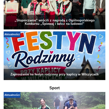
„Słopniczanie” wrócili z nagrodą z Ogólnopolskiego
Konkursu „Śpiewaj i tańcz na ludowo!”
Aktualności
Zaproszenie na festyn rodzinny przy kaplicy w Wilczycach
Sport
Aktualności