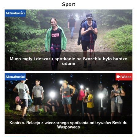
Sport
Aktualności
Mimo mgły i deszczu spotkanie na Szczeblu było bardzo
udane
Aktualności
Wideo
Kostrza. Relacja z wieczornego spotkania odkrywców Beskidu
Wyspowego