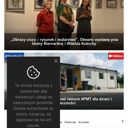
„Obrazy ciszy – rysunek i malarstwo”. Otwarto wystawę prac
Iwony Biernackiej i Witolda Kubichy
Aktualności
Wideo
Ta strona korzysta z
ciasteczek aby
świadczyć usługi na
Pomagamy. Warto wesprzeć remont APMT dla dzieci i
najwyższym poziomie.
społeczności
Dalsze korzystanie ze
strony oznacza, że
zgadzasz się na ich
TV28.pl
Regulamin
Redakcja
Reklama
Patronat
Kontakt
użycie.