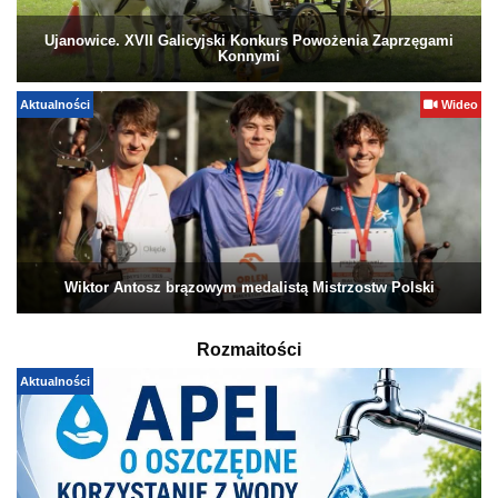
Ujanowice. XVII Galicyjski Konkurs Powożenia Zaprzęgami
Konnymi
Aktualności
Wideo
Wiktor Antosz brązowym medalistą Mistrzostw Polski
Rozmaitości
Aktualności