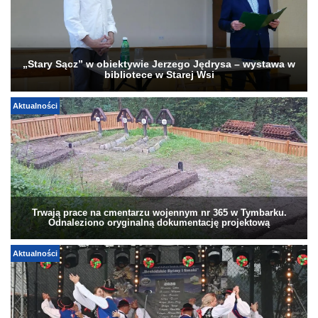
„Stary Sącz” w obiektywie Jerzego Jędrysa – wystawa w
bibliotece w Starej Wsi
Aktualności
Trwają prace na cmentarzu wojennym nr 365 w Tymbarku.
Odnaleziono oryginalną dokumentację projektową
Aktualności