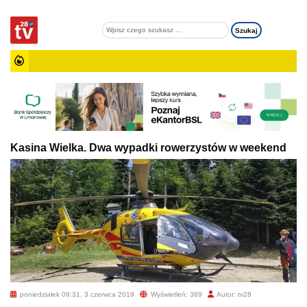
Kasina Wielka. Dwa wypadki rowerzystów w weekend
poniedziałek 09:31, 3 czerwca 2019
Wyświetleń: 389
Autor: tv28