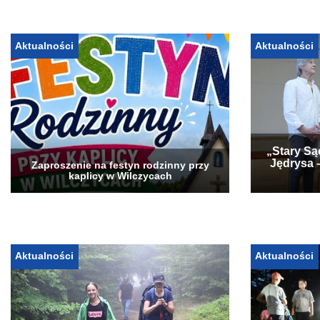
Aktualności
Aktualności
„Stary Są
Jędrysa 
Zaproszenie na festyn rodzinny przy
kaplicy w Wilczycach
Aktualności
Aktualności