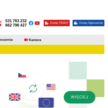
531 763 232
Dodaj TEMAT
Dodaj Ogłoszenie
662 796 427
oszenia
Kamera