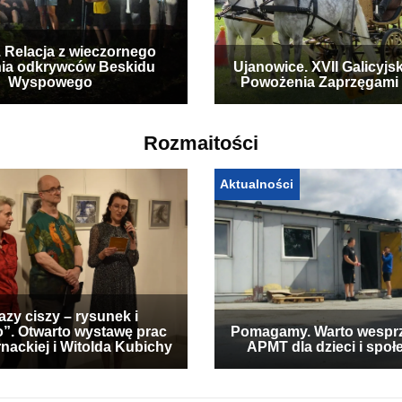
. Relacja z wieczornego
ia odkrywców Beskidu
Ujanowice. XVII Galicyjs
Wyspowego
Powożenia Zaprzęgami
Rozmaitości
Aktualności
zy ciszy – rysunek i
”. Otwarto wystawę prac
Pomagamy. Warto wespr
nackiej i Witolda Kubichy
APMT dla dzieci i społ