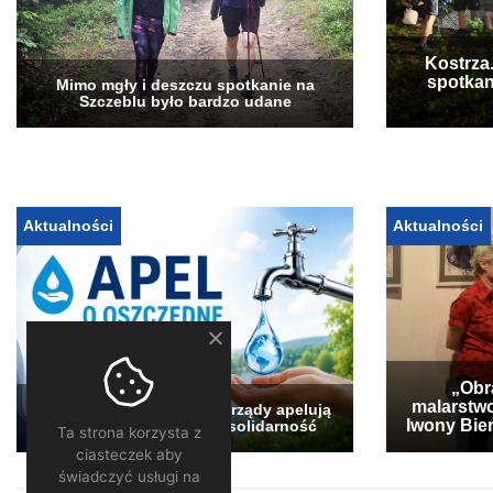
Kostrza
spotkan
Mimo mgły i deszczu spotkanie na
Szczeblu było bardzo udane
Aktualności
Aktualności
„Obra
malarstwo
Pogłębia się susza. Samorządy apelują
Iwony Bier
o oszczędzanie wody i solidarność
Ta strona korzysta z
ciasteczek aby
świadczyć usługi na