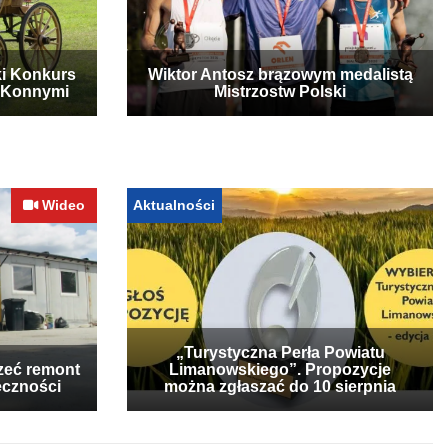
ki Konkurs
Wiktor Antosz brązowym medalistą
 Konnymi
Mistrzostw Polski
Wideo
Aktualności
„Turystyczna Perła Powiatu
zeć remont
Limanowskiego”. Propozycje
eczności
można zgłaszać do 10 sierpnia