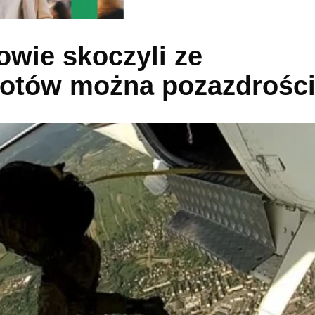
wie skoczyli ze
lotów można pozazdrośc