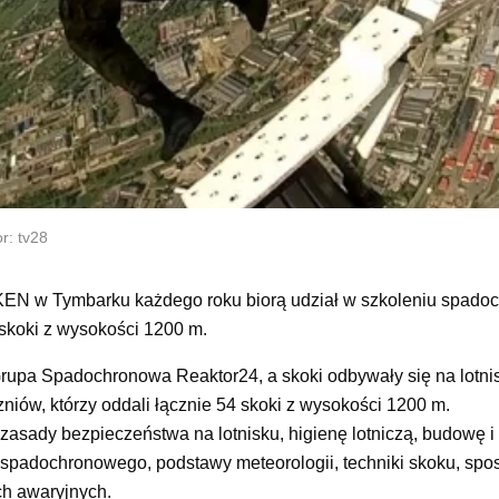
r: tv28
. KEN w Tymbarku każdego roku biorą udział w szkoleniu spad
 skoki z wysokości 1200 m.
rupa Spadochronowa Reaktor24, a skoki odbywały się na lotni
niów, którzy oddali łącznie 54 skoki z wysokości 1200 m.
asady bezpieczeństwa na lotnisku, higienę lotniczą, budowę i
 spadochronowego, podstawy meteorologii, techniki skoku, spo
ch awaryjnych.