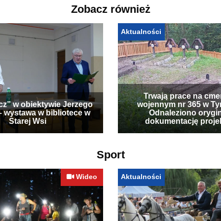
Zobacz również
Aktualności
Trwają prace na cme
cz” w obiektywie Jerzego
wojennym nr 365 w Ty
– wystawa w bibliotece w
Odnaleziono orygi
Starej Wsi
dokumentację proje
Sport
Wideo
Aktualności