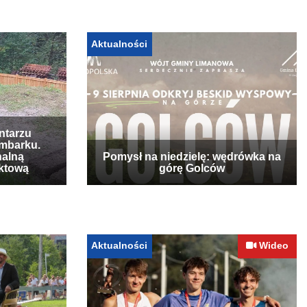
Aktualności
ntarzu
mbarku.
nalną
Pomysł na niedzielę: wędrówka na
ktową
górę Golców
Aktualności
Wideo