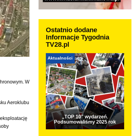
Ostatnio dodane
Informacje Tygodnia
TV28.pl
Aktualności
ochronowym. W
sku Aeroklubu
„TOP 10” wydarzeń.
 eksploatację
Podsumowaliśmy 2025 rok
soby