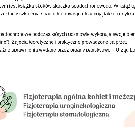
wym jest książka skoków skoczka spadochronowego. W książk
 Uczestnicy szkolenia spadochronowego otrzymują także certyfik
padochronowe podczas których uczniowie wykonują swoje pier
e”). Zajęcia teoretyczne i praktyczne prowadzone są przez
ważne uprawnienia wydane przez organy państwowe – Urząd Lo