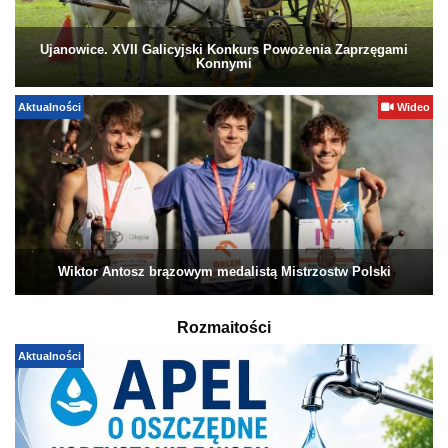
Ujanowice. XVII Galicyjski Konkurs Powożenia Zaprzęgami
Konnymi
Aktualności
Wideo
Wiktor Antosz brązowym medalistą Mistrzostw Polski
Rozmaitości
Aktualności