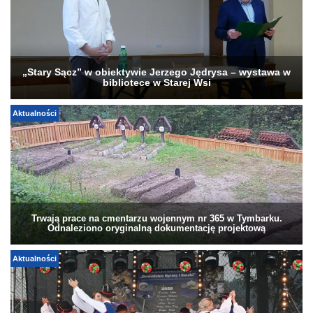
„Stary Sącz” w obiektywie Jerzego Jędrysa – wystawa w
bibliotece w Starej Wsi
Aktualności
Trwają prace na cmentarzu wojennym nr 365 w Tymbarku.
Odnaleziono oryginalną dokumentację projektową
Aktualności