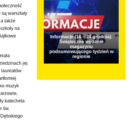
społeczność
 są warsztaty
 a także
 szkoły na
miątkowe
Informacje (16 – 24 grudnia).
Świąteczne wydanie
magazynu
podsumowującego tydzień w
miała
regionie
iedzinach jej
 laureatów
rtłomiej
ako muzyk
larzowie,
ły katecheta
e św.
a Dębskiego