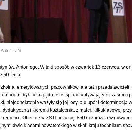
Autor: tv28
estyn św. Antoniego. W taki sposób w czwartek 13 czerwca, w dn
 50-lecia.
szkolną, emerytowanych pracowników, ale też i przedstawicieli 
uratorium, była okazją do refleksji nad upływającym czasem i 
ki, niejednokrotnie ważyły się jej losy, ale upór i determinacja 
a, dydaktyczna i kierunki kształcenia, z małej, kilkuklasowej pr
ej regionu. Obecnie w ZSTI uczy się 850 uczniów, a w nowym 
ejnymi dwie klasami nowatorskiego w skali kraju technikum spa