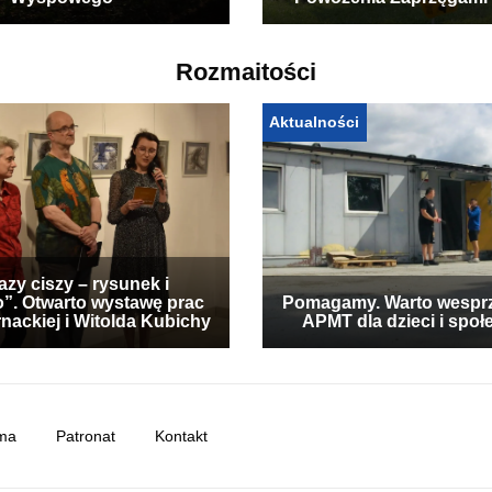
Wyspowego
Powożenia Zaprzęgami
Rozmaitości
Aktualności
zy ciszy – rysunek i
”. Otwarto wystawę prac
Pomagamy. Warto wespr
nackiej i Witolda Kubichy
APMT dla dzieci i społ
ma
Patronat
Kontakt