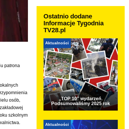
Ostatnio dodane
Informacje Tygodnia
TV28.pl
Aktualności
iu patrona
lokalnych
przypomnienia
„TOP 10” wydarzeń.
wielu osób,
Podsumowaliśmy 2025 rok
zyzakładowej
roku szkolnym
walnictwa.
Aktualności