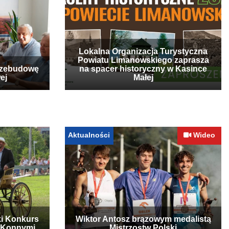
Lokalna Organizacja Turystyczna
Powiatu Limanowskiego zaprasza
rzebudowę
na spacer historyczny w Kasince
ej
Małej
Aktualności
Wideo
ki Konkurs
Wiktor Antosz brązowym medalistą