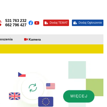
531 763 232
Dodaj TEMAT
Dodaj Ogłoszenie
662 796 427
oszenia
Kamera