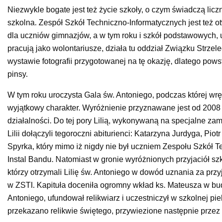
Niezwykle bogate jest też życie szkoły, o czym świadczą licz
szkolna. Zespół Szkół Techniczno-Informatycznych jest też o
dla uczniów gimnazjów, a w tym roku i szkół podstawowych, 
pracują jako wolontariusze, działa tu oddział Związku Strze
wystawie fotografii przygotowanej na tę okazję, dlatego pows
pinsy.
W tym roku uroczysta Gala św. Antoniego, podczas której wrę
wyjątkowy charakter. Wyróżnienie przyznawane jest od 2008
działalności. Do tej pory Lilią, wykonywaną na specjalne z
Lilii dołączyli tegoroczni abiturienci: Katarzyna Jurdyga, Pi
Spyrka, który mimo iż nigdy nie był uczniem Zespołu Szkół 
Instal Bandu. Natomiast w gronie wyróżnionych przyjaciół sz
którzy otrzymali Lilię św. Antoniego w dowód uznania za przy
w ZSTI. Kapituła doceniła ogromny wkład ks. Mateusza w bud
Antoniego, ufundował relikwiarz i uczestniczył w szkolnej p
przekazano relikwie świętego, przywiezione następnie prze