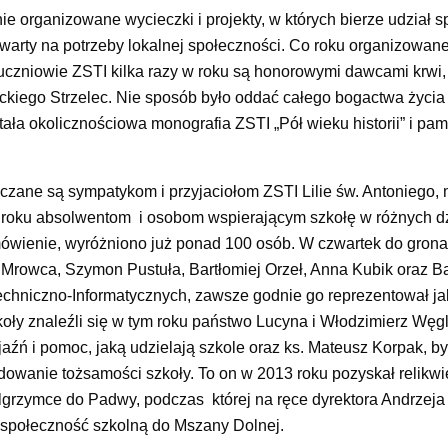
nie organizowane wycieczki i projekty, w których bierze udział 
twarty na potrzeby lokalnej społeczności. Co roku organizowane
uczniowie ZSTI kilka razy w roku są honorowymi dawcami krwi,
leckiego Strzelec. Nie sposób było oddać całego bogactwa życia
tała okolicznościowa monografia ZSTI „Pół wieku historii” i pa
czane są sympatykom i przyjaciołom ZSTI Lilie św. Antoniego, 
 roku absolwentom i osobom wspierającym szkołę w różnych dz
amówienie, wyróżniono już ponad 100 osób. W czwartek do grona
otr Mrowca, Szymon Pustuła, Bartłomiej Orzeł, Anna Kubik oraz Ba
Techniczno-Informatycznych, zawsze godnie go reprezentował j
koły znaleźli się w tym roku państwo Lucyna i Włodzimierz Węg
jaźń i pomoc, jaką udzielają szkole oraz ks. Mateusz Korpak, by
owanie tożsamości szkoły. To on w 2013 roku pozyskał relikwi
ielgrzymce do Padwy, podczas której na ręce dyrektora Andrzej
z społeczność szkolną do Mszany Dolnej.