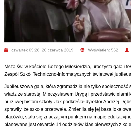
czwartek 09:28, 20 czerwca 2019
Wyświetleń: 562
Msza św. w kościele Bożego Miłosierdzia, uroczysta gala i f
Zespół Szkół Techniczno-Informatycznych świętował jubileusz
Jubileuszowa gala, która zgromadziła nie tylko społeczność 
władz ze starostą, Mieczysławem Urygą i przedstawicielami k
burzliwej historii szkoły. Jak podkreślał dyrektor Andrzej Dębs
sprawiły, że szkoła przetrwała. Zmieniła się jej baza lokalow
placówki, stała się znaczącym punktem na mapie edukacyjn
planowane jest otwarcie 14 oddziałów klas pierwszych z kol