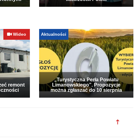
 Konnymi
Mistrzostw Polski
Wideo
Aktualności
„Turystyczna Perła Powiatu
zeć remont
Limanowskiego”. Propozycje
eczności
można zgłaszać do 10 sierpnia