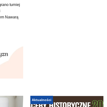
rano turniej
i
nem Nawarą
Aktualności