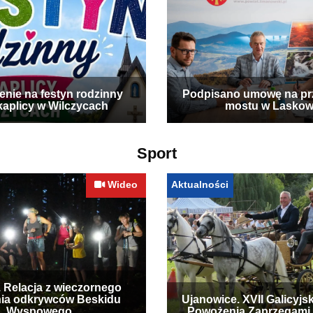
enie na festyn rodzinny
Podpisano umowę na p
kaplicy w Wilczycach
mostu w Laskow
Sport
Wideo
Aktualności
. Relacja z wieczornego
ia odkrywców Beskidu
Ujanowice. XVII Galicyjs