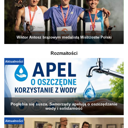
Wiktor Antosz brązowym medalistą Mistrzostw Polski
Rozmaitości
Aktualności
Pogłębia się susza. Samorządy apelują o oszczędzanie
wody i solidarność
Aktualności