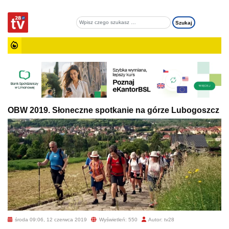
OBW 2019. Słoneczne spotkanie na górze Lubogoszcz
środa 09:06, 12 czerwca 2019
Wyświetleń: 550
Autor: tv28