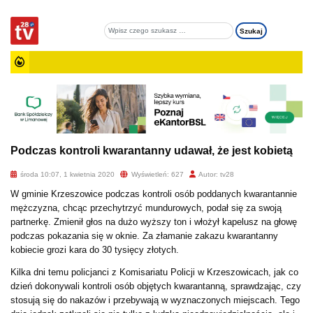
Podczas kontroli kwarantanny udawał, że jest kobietą
środa 10:07, 1 kwietnia 2020
Wyświetleń: 627
Autor: tv28
W gminie Krzeszowice podczas kontroli osób poddanych kwarantannie
mężczyzna, chcąc przechytrzyć mundurowych, podał się za swoją
partnerkę. Zmienił głos na dużo wyższy ton i włożył kapelusz na głowę
podczas pokazania się w oknie. Za złamanie zakazu kwarantanny
kobiecie grozi kara do 30 tysięcy złotych.
Kilka dni temu policjanci z Komisariatu Policji w Krzeszowicach, jak co
dzień dokonywali kontroli osób objętych kwarantanną, sprawdzając, czy
stosują się do nakazów i przebywają w wyznaczonych miejscach. Tego