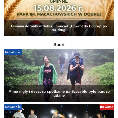
Gminne dożynki w Dobrej. Koncert „Powrót do Dobrej” po
raz drugi
Sport
Aktualności
Mimo mgły i deszczu spotkanie na Szczeblu było bardzo
udane
Aktualności
Wideo