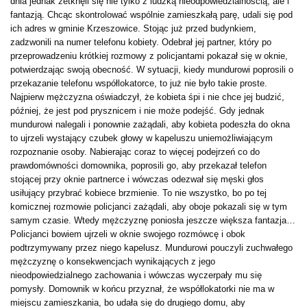
dnia jednak zetknęli się nie tylko z ludzką nieodpowiedzialnością, ale i
fantazją. Chcąc skontrolować wspólnie zamieszkałą parę, udali się pod
ich adres w gminie Krzeszowice. Stojąc już przed budynkiem,
zadzwonili na numer telefonu kobiety. Odebrał jej partner, który po
przeprowadzeniu krótkiej rozmowy z policjantami pokazał się w oknie,
potwierdzając swoją obecność. W sytuacji, kiedy mundurowi poprosili o
przekazanie telefonu współlokatorce, to już nie było takie proste.
Najpierw mężczyzna oświadczył, że kobieta śpi i nie chce jej budzić,
później, że jest pod prysznicem i nie może podejść. Gdy jednak
mundurowi nalegali i ponownie zażądali, aby kobieta podeszła do okna
to ujrzeli wystający czubek głowy w kapeluszu uniemożliwiającym
rozpoznanie osoby. Nabierając coraz to więcej podejrzeń co do
prawdomówności domownika, poprosili go, aby przekazał telefon
stojącej przy oknie partnerce i wówczas odezwał się męski głos
usiłujący przybrać kobiece brzmienie. To nie wszystko, bo po tej
komicznej rozmowie policjanci zażądali, aby oboje pokazali się w tym
samym czasie. Wtedy mężczyznę poniosła jeszcze większa fantazja…
Policjanci bowiem ujrzeli w oknie swojego rozmówcę i obok
podtrzymywany przez niego kapelusz. Mundurowi pouczyli zuchwałego
mężczyznę o konsekwencjach wynikających z jego
nieodpowiedzialnego zachowania i wówczas wyczerpały mu się
pomysły. Domownik w końcu przyznał, że współlokatorki nie ma w
miejscu zamieszkania, bo udała się do drugiego domu, aby