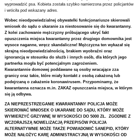
wyprowadzić psa. Kobieta została szybko namierzona przez policjantów
i wróciła pod wskazany adres.
Wobec nieodpowiedzialnej obywatelki funkcjonariusze skierowali
wniosek do sądu o ukaranie za niestosowanie się do kwarantanny.
Z kolei zachowanie mężczyzny próbującego ukryć fakt
opuszczenia miejsca kwarantanny przez drugiego domownika jest
wysoce naganne, wręcz skandaliczne! Mężczyzna ten wykazał się
skrajną nieodpowiedzialnością, brakiem wyobraźni oraz
ignorancją w stosunku do służb i innych osób, dla których jego
partnerka mogła być potencjalnym zagrożeniem.
Kwarantannie domowej poddawane są osoby wracające zza
granicy oraz takie, które miały kontakt z osobą zakażoną lub
podejrzaną o zakażenie koronawirusem. Przypominamy, że
kwarantanna oznacza m.in. ZAKAZ opuszczania miejsca, w którym
się ją odbywa.
ZA NIEPRZESTRZEGANIE KWARANTANNY POLICJA MOŻE
SKIEROWAĆ WNIOSEK O UKARANIE DO SĄDU, KTÓRY MOŻE
WYMIERZYĆ GRZYWNĘ W WYSOKOŚCI DO 5000 ZŁ. ZGODNIE Z
WCZORAJSZĄ NOWELIZACJĄ PRZEPISÓW POLICJA
ALTERNATYWNIE MOŻE TAKŻE POWIADOMIĆ SANEPID, KTÓRY
MOŻE NAŁOŻYC KARĘ ADMINISTRACYJNĄ W WYSOKOŚCI OD