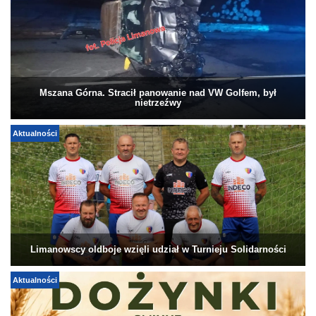
Mszana Górna. Stracił panowanie nad VW Golfem, był
nietrzeźwy
Aktualności
Limanowscy oldboje wzięli udział w Turnieju Solidarności
Aktualności