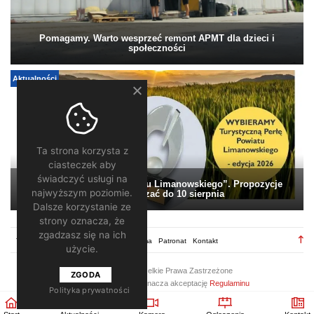
Pomagamy. Warto wesprzeć remont APMT dla dzieci i
społeczności
Aktualności
Ta strona korzysta z
ciasteczek aby
świadczyć usługi na
„Turystyczna Perła Powiatu Limanowskiego”. Propozycje
najwyższym poziomie.
można zgłaszać do 10 sierpnia
Dalsze korzystanie ze
strony oznacza, że
zgadzasz się na ich
TV28.pl
Regulamin
Redakcja
Reklama
Patronat
Kontakt
użycie.
2026 ©
TV28
/ Wszelkie Prawa Zastrzeżone
ZGODA
Korzystanie z portalu oznacza akceptację
Regulaminu
Polityka prywatności