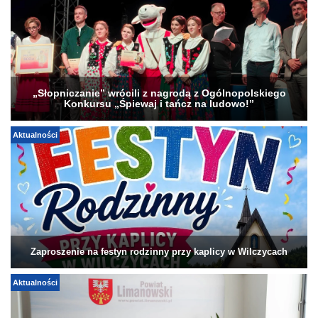
„Słopniczanie” wrócili z nagrodą z Ogólnopolskiego
Konkursu „Śpiewaj i tańcz na ludowo!”
Aktualności
Zaproszenie na festyn rodzinny przy kaplicy w Wilczycach
Aktualności