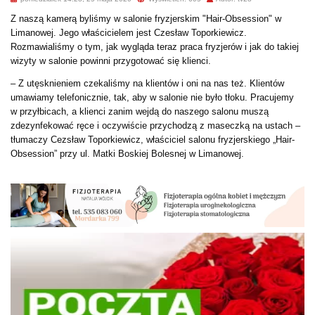
Z naszą kamerą byliśmy w salonie fryzjerskim "Hair-Obsession" w
Limanowej. Jego właścicielem jest Czesław Toporkiewicz.
Rozmawialiśmy o tym, jak wygląda teraz praca fryzjerów i jak do takiej
wizyty w salonie powinni przygotować się klienci.
– Z utęsknieniem czekaliśmy na klientów i oni na nas też. Klientów
umawiamy telefonicznie, tak, aby w salonie nie było tłoku. Pracujemy
w przyłbicach, a klienci zanim wejdą do naszego salonu muszą
zdezynfekować ręce i oczywiście przychodzą z maseczką na ustach –
tłumaczy Cezsław Toporkiewicz, właściciel salonu fryzjerskiego „Hair-
Obsession” przy ul. Matki Boskiej Bolesnej w Limanowej.