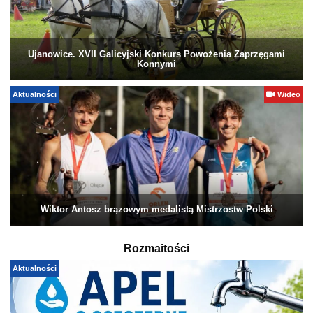
Ujanowice. XVII Galicyjski Konkurs Powożenia Zaprzęgami
Konnymi
Aktualności
Wideo
Wiktor Antosz brązowym medalistą Mistrzostw Polski
Rozmaitości
Aktualności