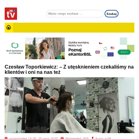
Czesław Toporkiewicz: – Z utęsknieniem czekaliśmy na
klientów i oni na nas też
poniedziałek 14:28, 25 maja 2020
Wyświetleń: 605
Autor: tv28