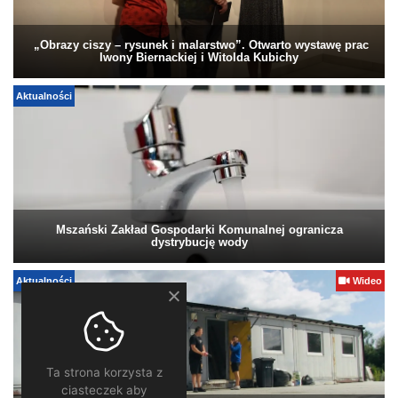
„Obrazy ciszy – rysunek i malarstwo”. Otwarto wystawę prac
Iwony Biernackiej i Witolda Kubichy
Aktualności
Mszański Zakład Gospodarki Komunalnej ogranicza
dystrybucję wody
Aktualności
Wideo
Ta strona korzysta z
ciasteczek aby