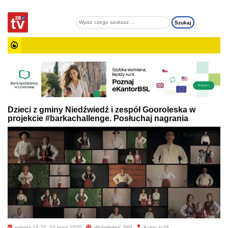
Dzieci z gminy Niedźwiedź i zespół Gooroleska w
projekcie #barkachallenge. Posłuchaj nagrania
sobota 14:22, 23 maja 2020
Wyświetleń: 565
Autor: tv28