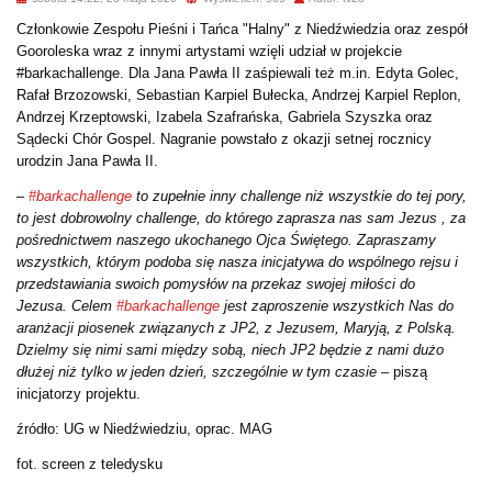
Członkowie Zespołu Pieśni i Tańca "Halny" z Niedźwiedzia oraz zespół
Gooroleska wraz z innymi artystami wzięli udział w projekcie
#barkachallenge. Dla Jana Pawła II zaśpiewali też m.in. Edyta Golec,
Rafał Brzozowski, Sebastian Karpiel Bułecka, Andrzej Karpiel Replon,
Andrzej Krzeptowski, Izabela Szafrańska, Gabriela Szyszka oraz
Sądecki Chór Gospel. Nagranie powstało z okazji setnej rocznicy
urodzin Jana Pawła II.
–
#barkachallenge
to zupełnie inny challenge niż wszystkie do tej pory,
to jest dobrowolny challenge, do którego zaprasza nas sam Jezus , za
pośrednictwem naszego ukochanego Ojca Świętego. Zapraszamy
wszystkich, którym podoba się nasza inicjatywa do wspólnego rejsu i
przedstawiania swoich pomysłów na przekaz swojej miłości do
Jezusa.
Celem
#barkachallenge
jest zaproszenie wszystkich Nas do
aranżacji piosenek związanych z JP2, z Jezusem, Maryją, z Polską.
Dzielmy się nimi sami między sobą, niech JP2 będzie z nami dużo
dłużej niż tylko w jeden dzień, szczególnie w tym czasie
–
piszą
inicjatorzy projektu.
źródło: UG w Niedźwiedziu, oprac. MAG
fot. screen z teledysku