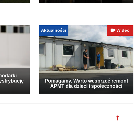
Aktualności
Wideo
podarki
ystrybucję
Pomagamy. Warto wesprzeć remont
APMT dla dzieci i społeczności