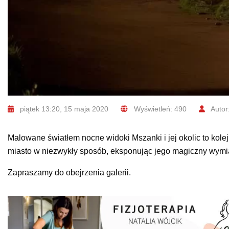
piątek 13:20, 15 maja 2020
Wyświetleń: 490
Autor
Malowane światłem nocne widoki Mszanki i jej okolic to kolej
miasto w niezwykły sposób, eksponując jego magiczny wymia
Zapraszamy do obejrzenia galerii.