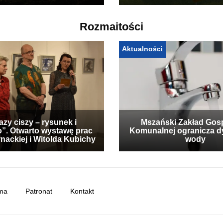
Rozmaitości
Aktualności
zy ciszy – rysunek i
Mszański Zakład Gos
”. Otwarto wystawę prac
Komunalnej ogranicza d
nackiej i Witolda Kubichy
wody
ma
Patronat
Kontakt