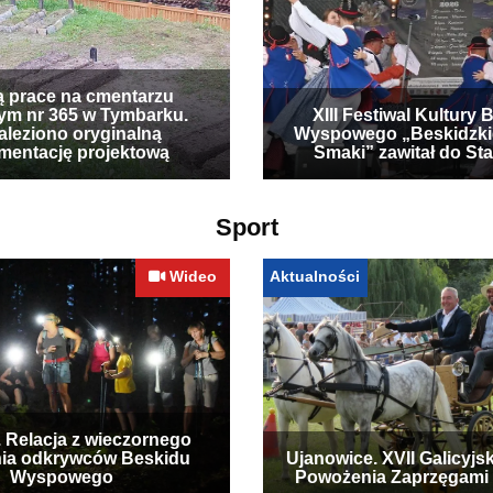
ą prace na cmentarzu
ym nr 365 w Tymbarku.
XIII Festiwal Kultury 
leziono oryginalną
Wyspowego „Beskidzki
mentację projektową
Smaki” zawitał do Sta
Sport
Wideo
Aktualności
. Relacja z wieczornego
ia odkrywców Beskidu
Ujanowice. XVII Galicyjs
Wyspowego
Powożenia Zaprzęgami