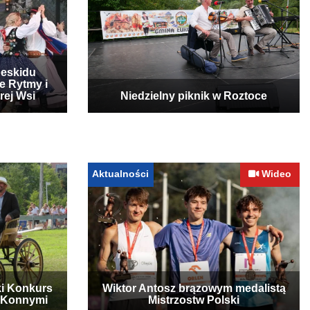
Beskidu
e Rytmy i
rej Wsi
Niedzielny piknik w Roztoce
Aktualności
Wideo
ki Konkurs
Wiktor Antosz brązowym medalistą
 Konnymi
Mistrzostw Polski