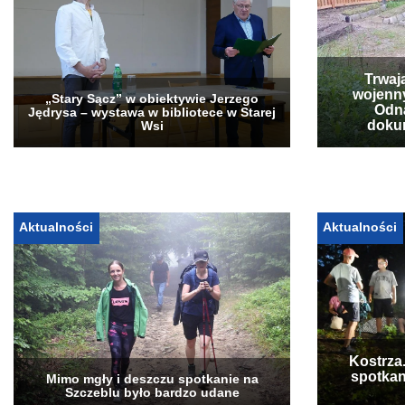
Trwaj
wojenn
„Stary Sącz” w obiektywie Jerzego
Odna
Jędrysa – wystawa w bibliotece w Starej
doku
Wsi
Aktualności
Aktualności
Kostrza
spotkan
Mimo mgły i deszczu spotkanie na
Szczeblu było bardzo udane