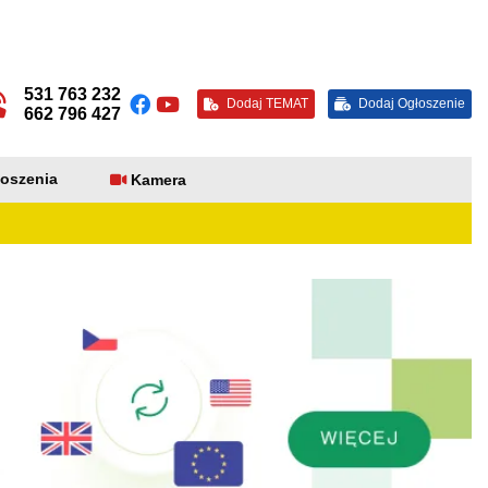
531 763 232
Dodaj TEMAT
Dodaj Ogłoszenie
662 796 427
oszenia
Kamera