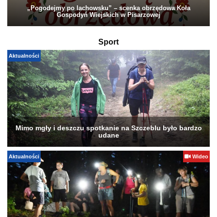
„Pogodejmy po lachowsku” – scenka obrzędowa Koła
Gospodyń Wiejskich w Pisarzowej
Sport
Aktualności
Mimo mgły i deszczu spotkanie na Szczeblu było bardzo
udane
Aktualności
Wideo