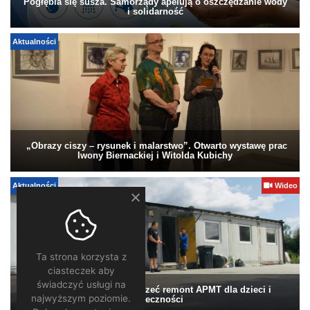
Pogłębia się susza. Samorządy apelują o oszczędzanie wody
i solidarność
Aktualności
„Obrazy ciszy – rysunek i malarstwo”. Otwarto wystawę prac
Iwony Biernackiej i Witolda Kubichy
Aktualności
Wideo
Ta strona korzysta z
ciasteczek aby
świadczyć usługi na
Pomagamy. Warto wesprzeć remont APMT dla dzieci i
najwyższym poziomie.
społeczności