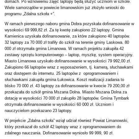
domach. Po wznowieniu zajęć laptopy będą służyć uczniom w szkole.
Wiele samorządów w powiecie limanowskim już złożyło wnioski do
programu „Zdalna szkoła +”.
W ramach pierwszego naboru gmina Dobra pozyskała dofinansowanie w
wysokości 69 999,82 zł. Za tę kwotę zakupiono 22 laptopy. Gmina
Kamienica uzyskała dofinansowanie, za które zakupiono 40 laptopów.
32 laptopy za 70 000 zł trafiły do szkół na terenie gminy Laskowa. 80
000 zł otrzymała gmina Limanowa. W ramach projektu zakupiła 42
zestawy sprzętu komputerowego – laptop, myszkę, system operacyjny.
Miasto Limanowa uzyskało dofinansowanie w wysokości 79 992,00 zł.
Zakupiono 66 laptopów wraz z wyposażeniem, tj. kamerą, słuchawkami
oraz dostępem do internetu. 25 laptopów z oprogramowaniem i
słuchawkami zakupiła gmina Łukowica. Koszt realizacji zadania to
blisko 70 000 zł. 43 laptopy za dofinansowanie w kwocie 79 200,00 zł
przekazała do szkół gmina Mszana Dolna. Miasto Mszana Dolna za
dotację w wysokości 70 000 zł zakupiło 28 laptopów. Gmina Tymbark
otrzymała dofinansowanie w wysokości 60 000 zł. Uczniom i
nauczycielom przekazano 23 laptopy.
W projekcie „Zdalna szkoła” wziął udział również Powiat Limanowski,
który przekazał do szkół 42 laptopy wraz z oprogramowaniem do
zdalnego nauczania. Dofinansowanie wyniosło 99 999, 90 zł.