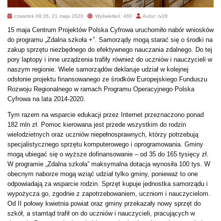
czwartek 09:26, 21 maja 2020
Wyświetleń: 460
Autor: tv28
15 maja Centrum Projektów Polska Cyfrowa uruchomiło nabór wniosków
do programu „Zdalna szkoła +”. Samorządy mogą starać się o środki na
zakup sprzętu niezbędnego do efektywnego nauczania zdalnego. Do tej
pory laptopy i inne urządzenia trafiły również do uczniów i nauczycieli w
naszym regionie. Wiele samorządów deklaruje udział w kolejnej
odsłonie projektu finansowanego ze środków Europejskiego Funduszu
Rozwoju Regionalnego w ramach Programu Operacyjnego Polska
Cyfrowa na lata 2014-2020.
Tym razem na wsparcie edukacji przez Internet przeznaczono ponad
182 mln zł. Pomoc kierowana jest przede wszystkim do rodzin
wielodzietnych oraz uczniów niepełnosprawnych, którzy potrzebują
specjalistycznego sprzętu komputerowego i oprogramowania. Gminy
mogą ubiegać się o wyższe dofinansowanie – od 35 do 165 tysięcy zł.
W programie „Zdalna szkoła” maksymalna dotacja wynosiła 100 tys. W
obecnym naborze mogą wziąć udział tylko gminy, ponieważ to one
odpowiadają za wsparcie rodzin. Sprzęt kupuje jednostka samorządu i
wypożycza go, zgodnie z zapotrzebowaniem, uczniom i nauczycielom.
Od II połowy kwietnia powiat oraz gminy przekazały nowy sprzęt do
szkół, a stamtąd trafił on do uczniów i nauczycieli, pracujących w