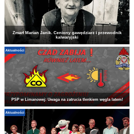
Zmarł Marian Janik. Ceniony gawędziarz i przewodnik
kalwaryjski
Aktualności
PSP w Limanowej: Uwaga na zatrucia tlenkiem węgla latem!
Aktualności