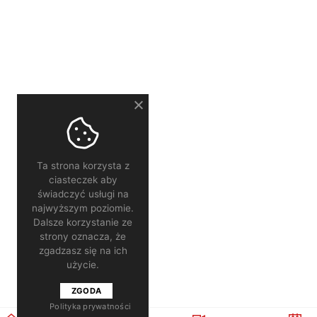
Ta strona korzysta z
ciasteczek aby
świadczyć usługi na
najwyższym poziomie.
Dalsze korzystanie ze
strony oznacza, że
zgadzasz się na ich
użycie.
ZGODA
Polityka prywatności