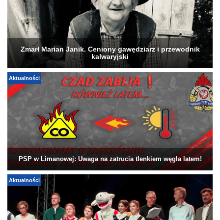
Zmarł Marian Janik. Ceniony gawędziarz i przewodnik
kalwaryjski
Aktualności
PSP w Limanowej: Uwaga na zatrucia tlenkiem węgla latem!
Aktualności