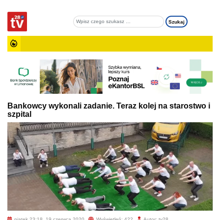
Bankowcy wykonali zadanie. Teraz kolej na starostwo i
szpital
piątek 23:18, 19 czerwca 2020
Wyświetleń: 422
Autor: tv28