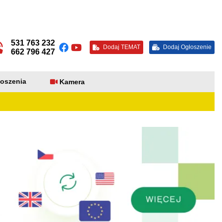
531 763 232
Dodaj TEMAT
Dodaj Ogłoszenie
662 796 427
oszenia
Kamera