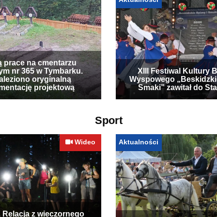
ą prace na cmentarzu
ym nr 365 w Tymbarku.
XIII Festiwal Kultury 
leziono oryginalną
Wyspowego „Beskidzki
mentację projektową
Smaki” zawitał do Sta
Sport
Wideo
Aktualności
. Relacja z wieczornego