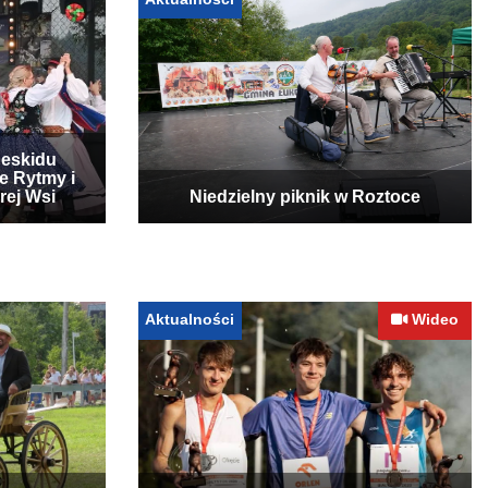
Beskidu
e Rytmy i
rej Wsi
Niedzielny piknik w Roztoce
Aktualności
Wideo