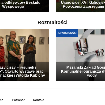
ia odkrywców Beskidu
Ujanowice. XVII Galicyjs
Wyspowego
Powożenia Zaprzęgami
Rozmaitości
Aktualności
zy ciszy – rysunek i
Mszański Zakład Gos
”. Otwarto wystawę prac
Komunalnej ogranicza d
nackiej i Witolda Kubichy
wody
ma
Patronat
Kontakt