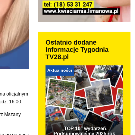
Ostatnio dodane
Informacje Tygodnia
TV28.pl
Aktualności
na oficjalnym
odz. 16.00.
trz Mszany
„TOP 10” wydarzeń.
Podsumowaliśmy 2025 rok
nie go na nasz