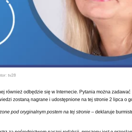
tor: tv28
j również odbędzie się w Internecie. Pytania można zadawać 
iedzi zostaną nagrane i udostępnione na tej stronie 2 lipca o g
one pod oryginalnym postem na tej stronie –
deklaruje burmis
strz za pośrednictwem naszej redakcji, proszony jest o przesła