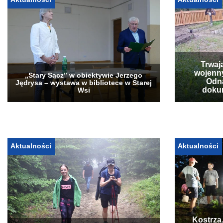
Trwaj
wojenn
„Stary Sącz” w obiektywie Jerzego
Odna
Jędrysa – wystawa w bibliotece w Starej
doku
Wsi
Aktualności
Aktualności
Kostrza