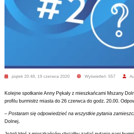
piątek 20:48, 19 czerwca 2020
Wyświetleń: 557
Au
Kolejne spotkanie Anny Pękały z mieszkańcami Mszany Dolne
profilu burmistrz miasta do 26 czerwca do godz. 20.00. Odpow
–
Postaram się o
dpowiedzieć na wszystkie pytania zamieszcz
Dolnej.
Jeżeli ktoś z mieszkańców chciałby zadać pytanie pani burmi