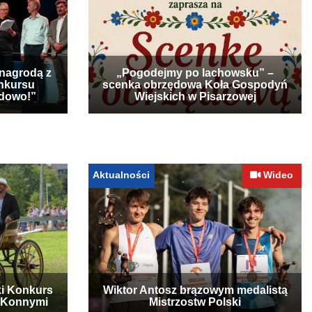
 nagrodą z
„Pogodejmy po lachowsku” –
nkursu
scenka obrzędowa Koła Gospodyń
udowo!”
Wiejskich w Pisarzowej
Aktualności
Wideo
ki Konkurs
Wiktor Antosz brązowym medalistą
 Konnymi
Mistrzostw Polski