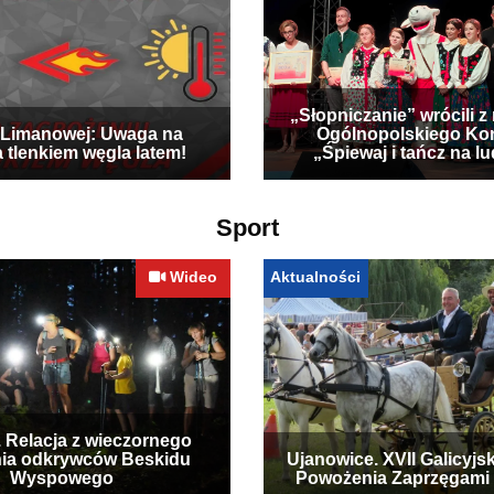
„Słopniczanie” wrócili z
Limanowej: Uwaga na
Ogólnopolskiego Ko
a tlenkiem węgla latem!
„Śpiewaj i tańcz na l
Sport
Wideo
Aktualności
. Relacja z wieczornego
ia odkrywców Beskidu
Ujanowice. XVII Galicyjs
Wyspowego
Powożenia Zaprzęgami