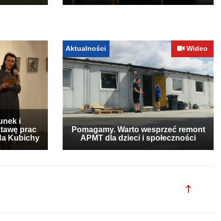
Aktualności
Wideo
unek i
stawę prac
Pomagamy. Warto wesprzeć remont
lda Kubichy
APMT dla dzieci i społeczności