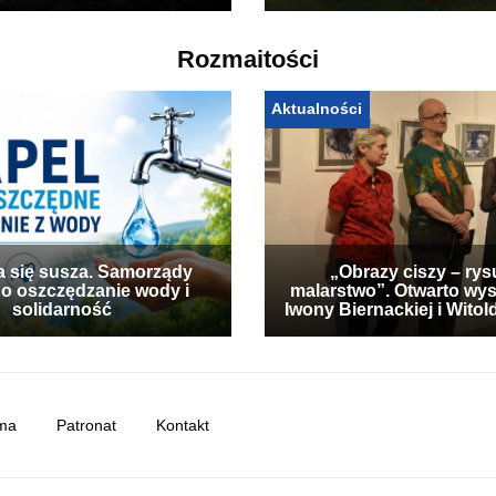
Rozmaitości
Aktualności
a się susza. Samorządy
„Obrazy ciszy – rys
 o oszczędzanie wody i
malarstwo”. Otwarto wy
solidarność
Iwony Biernackiej i Wito
ma
Patronat
Kontakt