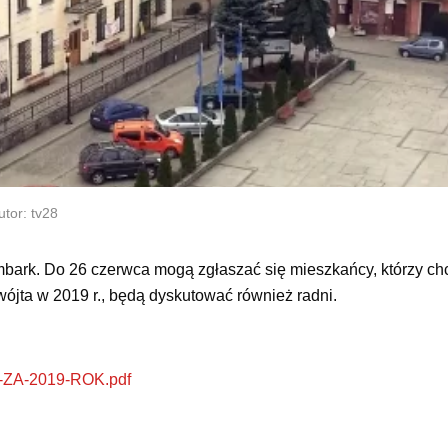
tor: tv28
mbark. Do 26 czerwca mogą zgłaszać się mieszkańcy, którzy ch
ójta w 2019 r., będą dyskutować również radni.
Y-ZA-2019-ROK.pdf