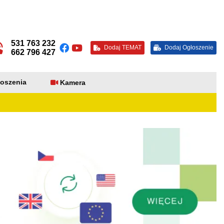
531 763 232
Dodaj TEMAT
Dodaj Ogłoszenie
662 796 427
oszenia
Kamera