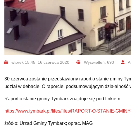
wtorek 15:45, 16 czerwca 2020
Wyświetleń: 690
Au
30 czerwca zostanie przedstawiony raport o stanie gminy Ty
udział w debacie. O raporcie, podsumowującym działalność w
Raport o stanie gminy Tymbark znajduje się pod linkiem:
https://www.tymbark.pl/files/files/RAPORT-O-STANIE-GMIN
źródło: Urząd Gminy Tymbark; oprac. MAG