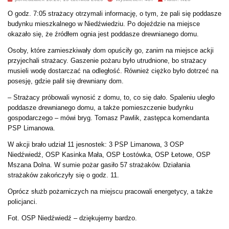
O godz. 7:05 strażacy otrzymali informację, o tym, że pali się poddasze
budynku mieszkalnego w Niedźwiedziu. Po dojeździe na miejsce
okazało się, że źródłem ognia jest poddasze drewnianego domu.
Osoby, które zamieszkiwały dom opuściły go, zanim na miejsce ackji
przyjechali strażacy. Gaszenie pożaru było utrudnione, bo strażacy
musieli wodę dostarczać na odległość. Również ciężko było dotrzeć na
posesję, gdzie palił się drewniany dom.
– Strażacy próbowali wynosić z domu, to, co się dało. Spaleniu uległo
poddasze drewnianego domu, a także pomieszczenie budynku
gospodarczego – mówi bryg. Tomasz Pawlik, zastępca komendanta
PSP Limanowa.
W akcji brało udział 11 jesnostek: 3 PSP Limanowa, 3 OSP
Niedźwiedź, OSP Kasinka Mała, OSP Łostówka, OSP Łetowe, OSP
Mszana Dolna. W sumie pożar gasiło 57 strażaków.
Działania
strażaków zakończyły się o godz. 11.
Oprócz służb pożarniczych na miejscu pracowali energetycy, a także
policjanci.
Fot. OSP Niedźwiedź – dziękujemy bardzo.