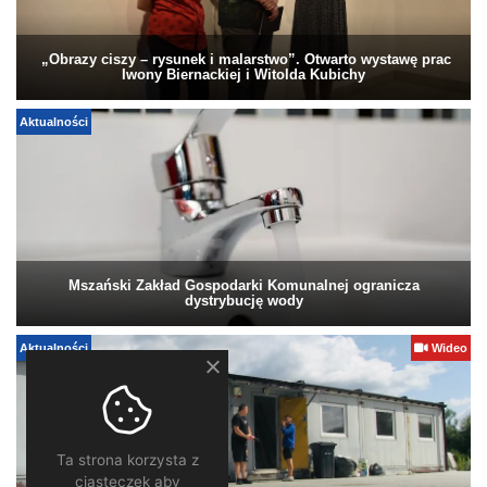
„Obrazy ciszy – rysunek i malarstwo”. Otwarto wystawę prac
Iwony Biernackiej i Witolda Kubichy
Aktualności
Mszański Zakład Gospodarki Komunalnej ogranicza
dystrybucję wody
Aktualności
Wideo
Ta strona korzysta z
ciasteczek aby