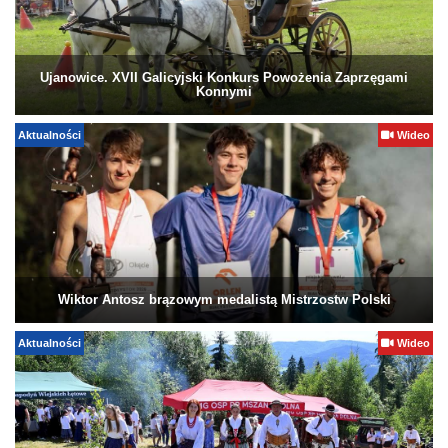
Ujanowice. XVII Galicyjski Konkurs Powożenia Zaprzęgami
Konnymi
Aktualności
Wideo
Wiktor Antosz brązowym medalistą Mistrzostw Polski
Aktualności
Wideo