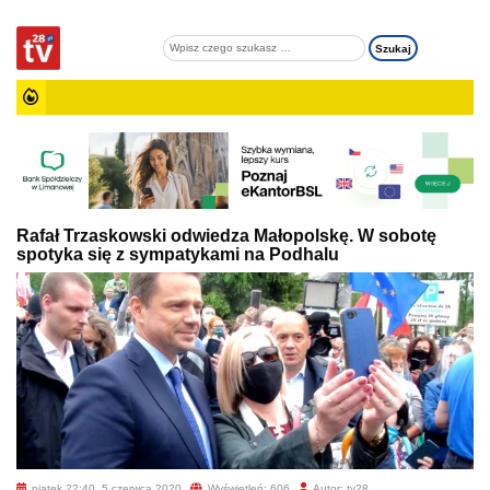
Rafał Trzaskowski odwiedza Małopolskę. W sobotę
spotyka się z sympatykami na Podhalu
piątek 22:40, 5 czerwca 2020
Wyświetleń: 606
Autor: tv28