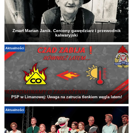
Zmarł Marian Janik. Ceniony gawędziarz i przewodnik
kalwaryjski
Aktualności
PSP w Limanowej: Uwaga na zatrucia tlenkiem węgla latem!
Aktualności