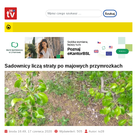
Sadownicy liczą straty po majowych przymrozkach
środa 16:49, 17 czerwca 2020
Wyświetleń: 505
Autor: tv28