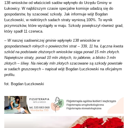
138 wniosków od właścicieli sadów wpłynęło do Urzędu Gminy w
Łukowicy. W najbliższym czasie specjalne komisje udadzą się do
gospodarstw, by szacować szkody. Jak informuje wójt Bogdan
Łuczkowski, w niektórych sadach straty wyniosą 100%. To wynik
przymrozków, które wystąpiły w maju. Szkody powiększył również grad,
który spadł 11 czerwca.
–
W naszej sadowniczej gminie wpłynęło 138 wniosków w
gospodarstwach rolnych o powierzchni strat – 339, 11 ha. Łączna kwota
szkód na podstawie złożonych wniosków sięga ponad 15 mln złotych.
Największe straty, ponad 10 mln złotych, to jabłonie, a blisko 3 mln
złotych – śliwy. Na niecały mln złotych szacowane są szkody powstałe
w sadach gruszowych
– napisał wójt Bogdan Łuczkowski na oficjalnym
profilu.
fot. Bogdan Łuczkowski