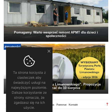
Pomagamy. Warto wesprzeć remont APMT dla dzieci i
społeczności
Aktualności
Ta strona korzysta z
ciasteczek aby
świadczyć usługi na
„Turystyczna Perła Powiatu Limanowskiego”. Propozycje
najwyższym poziomie.
można zgłaszać do 10 sierpnia
Dalsze korzystanie ze
strony oznacza, że
zgadzasz się na ich
TV28.pl
Regulamin
Redakcja
Reklama
Patronat
Kontakt
użycie.