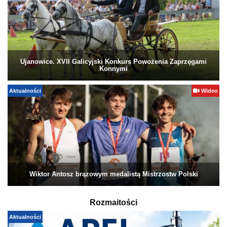
Ujanowice. XVII Galicyjski Konkurs Powożenia Zaprzęgami
Konnymi
Aktualności
Wideo
Wiktor Antosz brązowym medalistą Mistrzostw Polski
Rozmaitości
Aktualności