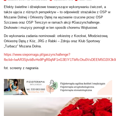
Efekty świetlne i dźwiękowe towarzyszące wykonywaniu ćwiczeń, a
także ujęcia z różnych perspektyw – to odpowiedź strażaków z OSP w
Mszanie Dolnej i Orkiestry Dętej na wyzwanie rzucone przez OSP
Szczawa oraz OSP Tenczyn w ramach akcji #Gaszynchallenge.
Druhowie i muzycy pomogli w ten sposób choremu Wojtusiowi.
Do wykonania zadania nominowali: orkiestrę z Korzkwi, Młodzieżową
Orkiestrę Dętą z Kóz,
JRG z Rabki – Zdroju oraz Klub Sportowy
„Turbacz” Mszana Dolna.
https://www.siepomaga.pl/gaszynchallenge?
fbclid=IwAR3SjtvbBvHo9PgR0qNF1nG3EIY1TbRcOtu0VsDEEM5O2lX3
fot. screeny z nagrania