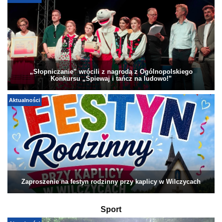
„Słopniczanie” wrócili z nagrodą z Ogólnopolskiego
Konkursu „Śpiewaj i tańcz na ludowo!”
Aktualności
Zaproszenie na festyn rodzinny przy kaplicy w Wilczycach
Sport