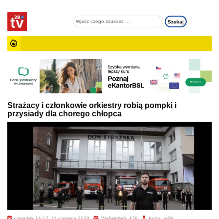
Strażacy i członkowie orkiestry robią pompki i
przysiady dla chorego chłopca
czwartek 14:17, 11 czerwca 2020
Wyświetleń: 478
Autor: tv28