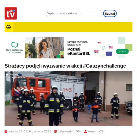
Strażacy podjęli wyzwanie w akcji #Gaszynchallenge
wtorek 18:01, 9 czerwca 2020
Wyświetleń: 504
Autor: tv28