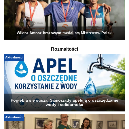
Wiktor Antosz brązowym medalistą Mistrzostw Polski
Rozmaitości
Aktualności
Pogłębia się susza. Samorządy apelują o oszczędzanie
wody i solidarność
Aktualności