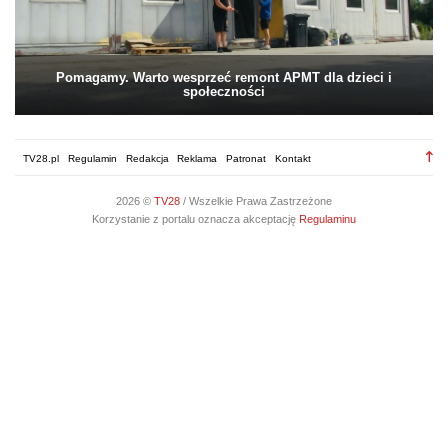
Pomagamy. Warto wesprzeć remont APMT dla dzieci i
społeczności
TV28.pl
Regulamin
Redakcja
Reklama
Patronat
Kontakt
2026 ©
TV28
/ Wszelkie Prawa Zastrzeżone
Korzystanie z portalu oznacza akceptację
Regulaminu