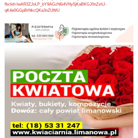
fbclid=IwAR3ZJoLP_bY9AGzN6i4VNy5jKaBKGJ0nZshJ-
qK4e0GGpBrNkcQKa3nZUWU