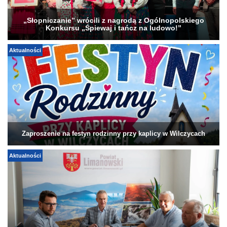
„Słopniczanie” wrócili z nagrodą z Ogólnopolskiego
Konkursu „Śpiewaj i tańcz na ludowo!”
Aktualności
Zaproszenie na festyn rodzinny przy kaplicy w Wilczycach
Aktualności