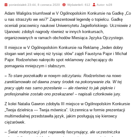
poniedziałek 23:44, 8 czerwca 2020
Wyświetleń: 612
Autor: tv28
Adam Waligóra triumfował w V Ogólnopolskim Konkursie na Gadkę „Co
u nas straszyło we wsi?” Zaprezentował legendę o topielcu. Gadkę
oceniali pracownicy naukowi Uniwersytetu Jagiellońskiego. Uczniowie z
Ujanowic zdobyli nagrody również w innych konkursach,
organizowanych w ramach obchodów Miesiąca Języka Ojczystego.
II miejsce w
V Ogólnopolskim Konkursie na Reklamę „Jeden dobry
slogan wart jest więcej niż tysiąc słów” zajęli Faustyna Pajor i Michał
Pajor. Rodzeństwo nakręciło spot reklamowy zachęcający do
pomagania mniejszym i słabszym.
–
To stare porzekadło w nowym odczytaniu. Rodzeństwo na nowo
zareklamowało od dawna znany środek na pokonywanie zła. W tej
pracy ujęło nas samo przesłanie — ale również to jak pięknie i
profesjonalnie zostało ono przekazane!
– napisali członkowie jury.
Z kolei Natalia Gawron zdobyła III miejsce w Ogólnopolskim Konkursie
„Twoja dzielnica — Twoja mównica”. Uczennica w formie prezentacji
multimedialnej przedstawiła język, jakim posługują się kierowcy
ciężarówek.
– Świat motoryzacji jest naprawdę fascynujący, ale uczestniczka