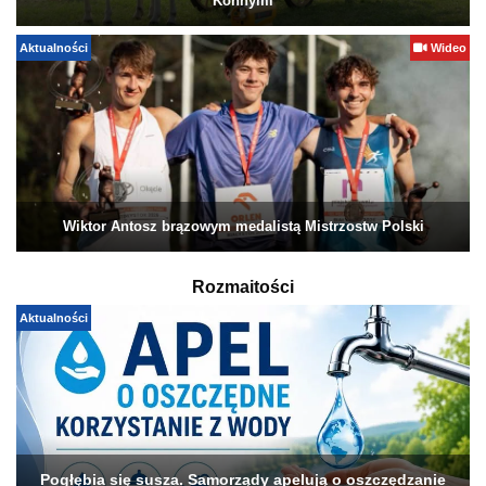
Konnymi
Aktualności
Wideo
Wiktor Antosz brązowym medalistą Mistrzostw Polski
Rozmaitości
Aktualności
Pogłębia się susza. Samorządy apelują o oszczędzanie