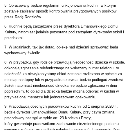
5. Opracowany będzie regulamin funkcjonowania kuchni, w którym
zostanie zapisany sposób kontrolowania przygotowanych posiłków
przez Radę Rodziców.
6. Kuchnie będą zarządzane przez dyrektora Limanowskiego Domu
Kultury, natomiast jadalnie pozostaną pod zarządem dyrektorów szkół i
przedszkoli.
7. W jadalniach, tak jak dotąd, opiekę nad dziećmi sprawować będą
wychowawcy świetlic.
8. W przypadku, gdy rodzice przewidują nieobecność dziecka w szkole,
dokonają zgłoszenia telefonicznego na wskazany numer telefonu, to
należność za niewykorzystany obiad zostanie rozliczona w opłacie za
miesiąc następny lub w przypadku czerwca, będzie podlegać zwrotowi.
Jeżeli natomiast nieobecność dziecka nie będzie zgłoszona w dniu
poprzednim, to obiad dla dziecka będzie można odebrać w kuchni w
przyniesionej menażce lub jednorazowym opakowaniu.
9. Pracodawcą obecnych pracowników kuchni od 1 sierpnia 2020 r.,
będzie dyrektor Limanowskiego Domu Kultury, przy czym zmiana
pracodawcy nastąpi w trybie art. 23 Kodeksu Pracy,
który gwarantuje pracownikom zachowanie niezmienionego poziomu
wynagrodzeń oraz wszystkich nabytych uprawnień. Limanowski Dom