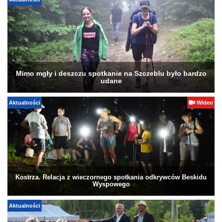
Aktualności
Mimo mgły i deszczu spotkanie na Szczeblu było bardzo
udane
Aktualności
Wideo
Kostrza. Relacja z wieczornego spotkania odkrywców Beskidu
Wyspowego
Aktualności