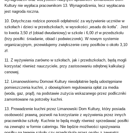
Kultury nie wypłaca pracownikom 13. Wynagrodzenia, lecz wypłacana
jest nagroda roczna.
10. Dotychczas rodzice ponosili odpłatność za wyżywienie uczniów w
szkołach i dzieci w przedszkolach, w wysokości „wsadu do kotła”. Jest
to kwota 3,50 zł (obiad dwudaniowy) w szkole i 6,00 zł w przedszkolu
(trzy posiłki: śniadanie, obiad i podwieczorek). W nowym systemie
organizacyjnym, przewidujemy zwiększenie ceny posiłków o około 3,10
zł.
11. Z wyżywienia zarówno w szkołach, jak i przedszkolach, będą mogli
korzystać również nauczyciele, przy zastosowaniu odrębnej kalkulacji
cenowej.
12. Limanowskiemu Domowi Kultury nieodpłatnie będą udostępniane
pomieszczenia kuchni, z obowiązkiem regulowania opłat za media
(woda, gaz, prąd), na podstawie zużycia wskazanego przez podliczniki
zamontowane na potrzeby kuchni.
13. Prowadzenie kuchni przez Limanowski Dom Kultury, który posiada
osobowość prawną, pozwoli na korzystanie z wyżywienia przez innych
pracowników szkoły. Kuchnie te będą mogły również sprzedawać posiłki
na zewnątrz w formie cateringu. Nie będzie możliwości spożywania
posiłku na terenie szkoły czy przedszkola przez osoby z zewnątrz.