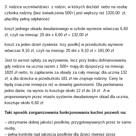
3. rodzice uczniów/dzieci z rodzin, w których dochód netto na osobę
członka rodziny (bez świadczenia 500+) jest większy niż 1320,00 zł,
płaciliby pełną odpłatność
koszt jednego obiadu dwudaniowego w szkole wyniesie wówczas 6,60
zł, czyli na miesiąc 20 dni x 6,60 zł = 132,00 zł
koszt za jeden dzień żywienia trzy posiłki) w przedszkolu wyniesie
wówczas 9,10 zł, czyli na miesiąc 20 dni x 9,10 zł = 181,00 zł
Jest to wzrost opłaty za wyżywienie, lecz przy braku dofinansowania,
gdy rodzice na ucznia razem z 500+ mają do dyspozycji na miesiąc
1820 zł netto, to zapłacenie za obiady za cały miesiąc dla ucznia 132
zł, a dla dziecka w przedszkolu 181 zł nie zrujnuje rodziny.
Ceny te
będą znacznie mniejsze niż w otwartej gastronomii. Dla porównania
jedno danie, na wynos to kosztuje około 12 zł do 14 zł. A w
proponowanym przez miasto systemie dwudaniowym obiad dla ucznia,
kosztuje około 6,60 zł.
Taki sposób zorganizowania funkcjonowania kuchni pozwoli na:
– utrzymanie dobrej jakości posiłków, przygotowywanych przez te same
osoby,
– pełną kontrolę nad jakością posiłków dla dzieci również przez