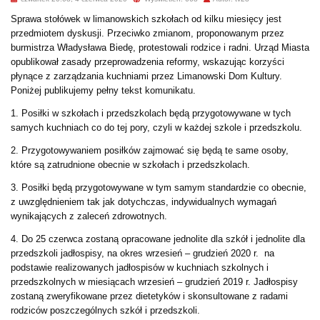
Sprawa stołówek w limanowskich szkołach od kilku miesięcy jest
przedmiotem dyskusji. Przeciwko zmianom, proponowanym przez
burmistrza Władysława Biedę, protestowali rodzice i radni. Urząd Miasta
opublikował zasady przeprowadzenia reformy, wskazując korzyści
płynące z zarządzania kuchniami przez Limanowski Dom Kultury.
Poniżej publikujemy pełny tekst komunikatu.
1. Posiłki w szkołach i przedszkolach będą przygotowywane w tych
samych kuchniach co do tej pory, czyli w każdej szkole i przedszkolu.
2. Przygotowywaniem posiłków zajmować się będą te same osoby,
które są zatrudnione obecnie w szkołach i przedszkolach.
3. Posiłki będą przygotowywane w tym samym standardzie co obecnie,
z uwzględnieniem tak jak dotychczas, indywidualnych wymagań
wynikających z zaleceń zdrowotnych.
4. Do 25 czerwca zostaną opracowane jednolite dla szkół i jednolite dla
przedszkoli jadłospisy, na okres wrzesień – grudzień 2020 r. na
podstawie realizowanych jadłospisów w kuchniach szkolnych i
przedszkolnych w miesiącach wrzesień – grudzień 2019 r. Jadłospisy
zostaną zweryfikowane przez dietetyków i skonsultowane z radami
rodziców poszczególnych szkół i przedszkoli.