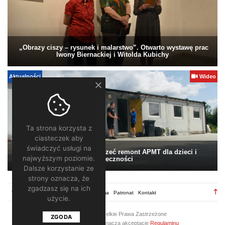
„Obrazy ciszy – rysunek i malarstwo”. Otwarto wystawę prac
Iwony Biernackiej i Witolda Kubichy
Aktualności
Wideo
Ta strona korzysta z
ciasteczek aby
świadczyć usługi na
Pomagamy. Warto wesprzeć remont APMT dla dzieci i
najwyższym poziomie.
społeczności
Dalsze korzystanie ze
strony oznacza, że
zgadzasz się na ich
TV28.pl
Regulamin
Redakcja
Reklama
Patronat
Kontakt
użycie.
2026 ©
TV28
/ Wszelkie Prawa Zastrzeżone
ZGODA
Korzystanie z portalu oznacza akceptację
Regulaminu