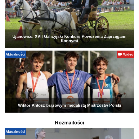
Ujanowice. XVII Galicyjski Konkurs Powożenia Zaprzęgami
Konnymi
Aktualności
Wideo
Wiktor Antosz brązowym medalistą Mistrzostw Polski
Rozmaitości
Aktualności