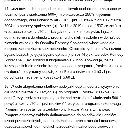
14. Uczniowie i dzieci przedszkolne, których dochód netto na osobę w
rodzinie (bez świadczenia 500+), nie przekracza 150% kryterium
dochodowego, określonego w art.8 ust.1 pkt.2 ustawy z dnia 12 marca
2004 r. o pomocy społecznej ( tj. Dz.U. z 2019 r., poz. 1507 ze zm.), a
więc obecnie kwoty 792 zł, tak jak dotychczas korzystać będą z
dofinansowania do obiadu z programu „Posiłek w szkole i w domu”, po
złożeniu wniosku do Ośrodka Pomocy Społecznej właściwego dla
miejsca zamieszkania ucznia/dziecka. Obiad dla tych uczniów i dzieci
będzie bezpłatny, gdyż będzie opłacany przez Miejski Ośrodek Pomocy
Społecznej. Taki sposób funkcjonowania kuchni spowoduje, że na
każdy posiłek dla dziecka korzystającego z programu „Posiłek w szkole
i w domu”, otrzymamy dopłatę z budżetu państwa nie 3,50 zł jak
dotychczas, lecz pełny koszt czyli 6,60 zł.
15. W celu złagodzenia skutków podwyżki odpłatności za wyżywienie
dla rodzin niekwalifikujących się do programu „Posiłek w szkole i w
domu”, czyli rodzin osiągających dochód netto (bez świadczenia 500+)
powyżej kwoty 792 zł, jest możliwość przyjęcia programu osłonowego.
Program ten został już przedstawiony Radzie Miasta Limanowa.
Program osłonowy zakłada dofinansowanie do obiadów dla uczniów i
dzieci przedszkolnych, zamieszkałych na terenie miasta Limanowa,
uczęszczających do miejskich przedszkoli i szkół podstawowych.