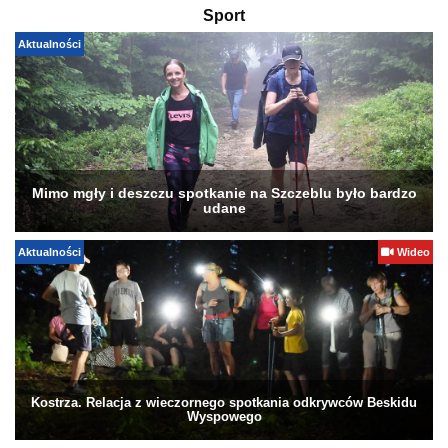
Sport
Aktualności
Mimo mgły i deszczu spotkanie na Szczeblu było bardzo
udane
Aktualności
Wideo
Kostrza. Relacja z wieczornego spotkania odkrywców Beskidu
Wyspowego