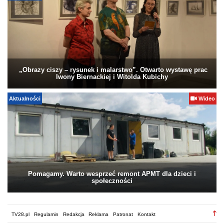
„Obrazy ciszy – rysunek i malarstwo”. Otwarto wystawę prac
Iwony Biernackiej i Witolda Kubichy
Aktualności
Wideo
Pomagamy. Warto wesprzeć remont APMT dla dzieci i
społeczności
TV28.pl
Regulamin
Redakcja
Reklama
Patronat
Kontakt