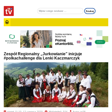
Zespół Regionalny „Jurkowianie” inicjuje
#polkachallenge dla Lenki Kaczmarczyk
piątek 11:10, 12 czerwca 2020
Wyświetleń: 524
Autor: tv28