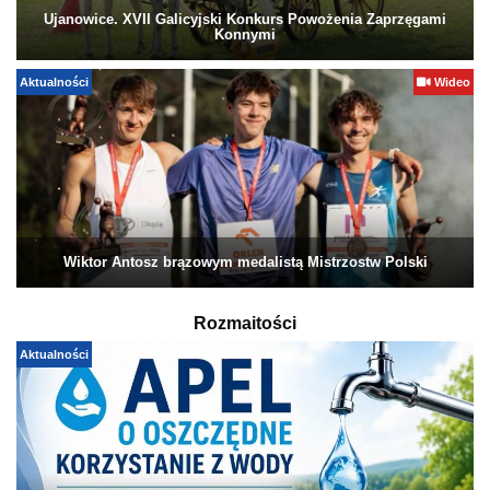
Ujanowice. XVII Galicyjski Konkurs Powożenia Zaprzęgami
Konnymi
Aktualności
Wideo
Wiktor Antosz brązowym medalistą Mistrzostw Polski
Rozmaitości
Aktualności