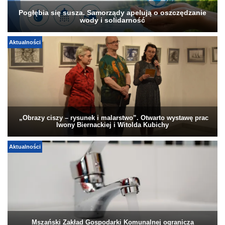
Pogłębia się susza. Samorządy apelują o oszczędzanie
wody i solidarność
Aktualności
„Obrazy ciszy – rysunek i malarstwo”. Otwarto wystawę prac
Iwony Biernackiej i Witolda Kubichy
Aktualności
Mszański Zakład Gospodarki Komunalnej ogranicza