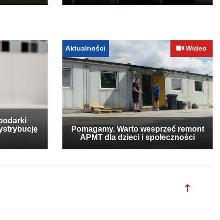
Aktualności
Wideo
podarki
ystrybucję
Pomagamy. Warto wesprzeć remont
APMT dla dzieci i społeczności