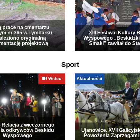
ą prace na cmentarzu
ym nr 365 w Tymbarku.
XIII Festiwal Kultury 
leziono oryginalną
Wyspowego „Beskidzki
mentację projektową
Smaki” zawitał do Sta
Sport
Wideo
Aktualności
. Relacja z wieczornego
ia odkrywców Beskidu
Ujanowice. XVII Galicyjs
Wyspowego
Powożenia Zaprzęgami