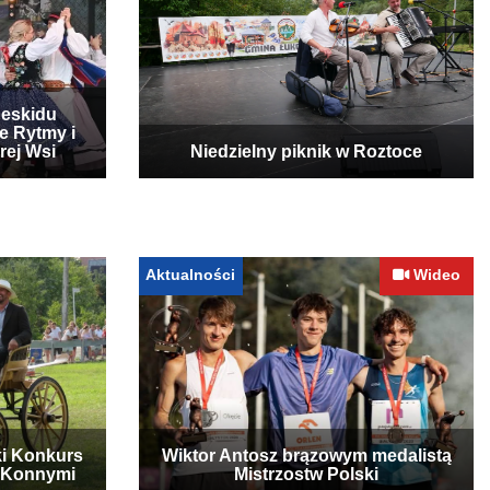
Beskidu
e Rytmy i
rej Wsi
Niedzielny piknik w Roztoce
Aktualności
Wideo
ki Konkurs
Wiktor Antosz brązowym medalistą
 Konnymi
Mistrzostw Polski