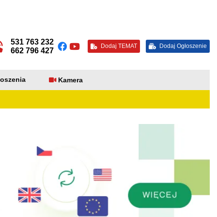
531 763 232
Dodaj TEMAT
Dodaj Ogłoszenie
662 796 427
oszenia
Kamera