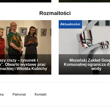
Rozmaitości
Aktualności
zy ciszy – rysunek i
Mszański Zakład Gos
”. Otwarto wystawę prac
Komunalnej ogranicza d
nackiej i Witolda Kubichy
wody
ma
Patronat
Kontakt