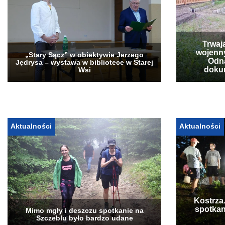
Trwaj
wojenn
„Stary Sącz” w obiektywie Jerzego
Odna
Jędrysa – wystawa w bibliotece w Starej
doku
Wsi
Aktualności
Aktualności
Kostrza
spotkan
Mimo mgły i deszczu spotkanie na
Szczeblu było bardzo udane