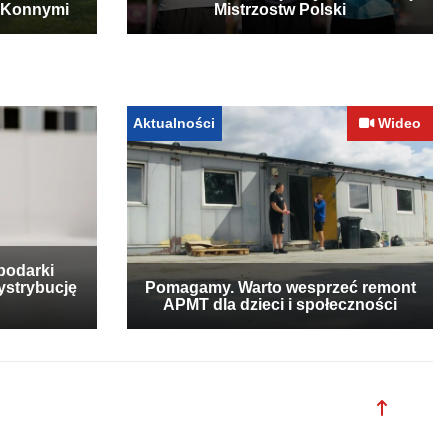
 Konnymi
Mistrzostw Polski
Aktualności
Wideo
podarki
ystrybucję
Pomagamy. Warto wesprzeć remont
APMT dla dzieci i społeczności