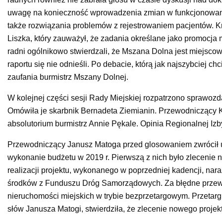
uwagę na konieczność wprowadzenia zmian w funkcjonowaniu
także rozwiązania problemów z rejestrowaniem pacjentów. K
Liszka, który zauważył, że zadania określane jako promocja 
radni ogólnikowo stwierdzali, że Mszana Dolna jest miejsco
raportu się nie odnieśli. Po debacie, którą jak najszybciej 
zaufania burmistrz Mszany Dolnej.
W kolejnej części sesji Rady Miejskiej rozpatrzono sprawoz
Omówiła je skarbnik Bernadeta Ziemianin. Przewodniczący K
absolutorium burmistrz Annie Pękale. Opinia Regionalnej Iz
Przewodniczący Janusz Matoga przed glosowaniem zwrócił u
wykonanie budżetu w 2019 r. Pierwszą z nich było zlecenie
realizacji projektu, wykonanego w poprzedniej kadencji, nara
środków z Funduszu Dróg Samorządowych. Za błędne przewo
nieruchomości miejskich w trybie bezprzetargowym. Przetarg
słów Janusza Matogi, stwierdziła, że zlecenie nowego projek