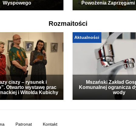
Wyspowego
Powożenia Zaprzęgami
Rozmaitości
Aktualności
zy ciszy – rysunek i
Mszański Zakład Gos
”. Otwarto wystawę prac
Komunalnej ogranicza d
nackiej i Witolda Kubichy
wody
ma
Patronat
Kontakt