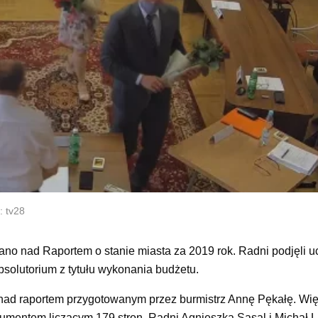
: tv28
no nad Raportem o stanie miasta za 2019 rok. Radni podjęli u
bsolutorium z tytułu wykonania budżetu.
 nad raportem przygotowanym przez burmistrz Annę Pękałę. Wi
umentem liczącym 179 stron. Radni Agnieszka Sasal i Michał Li