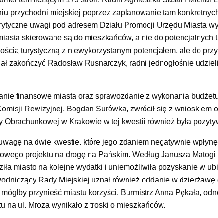
 przychodni miejskiej poprzez zaplanowanie tam konkretnych 
rytyczne uwagi pod adresem Działu Promocji Urzędu Miasta wyr
miasta skierowane są do mieszkańców, a nie do potencjalnych tu
wością turystyczną z niewykorzystanym potencjałem, ale do prz
chciał zakończyć Radosław Rusnarczyk, radni jednogłośnie udziel
danie finansowe miasta oraz sprawozdanie z wykonania budżetu
omisji Rewizyjnej, Bogdan Surówka, zwrócił się z wnioskiem o
by Obrachunkowej w Krakowie w tej kwestii również była pozyty
wagę na dwie kwestie, które jego zdaniem negatywnie wpłynę
 nowego projektu na drogę na Pańskim. Według Janusza Matogi 
ziła miasto na kolejne wydatki i uniemożliwiła pozyskanie w ub
dniczący Rady Miejskiej uznał również oddanie w dzierżawę
 mógłby przynieść miastu korzyści. Burmistrz Anna Pękała, odn
tu na ul. Mroza wynikało z troski o mieszkańców.