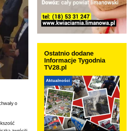
Ostatnio dodane
Informacje Tygodnia
TV28.pl
Aktualności
chwały o
ększość
szka zwrócili