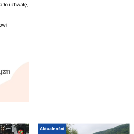
arło uchwałę,
zowi
Aktualności