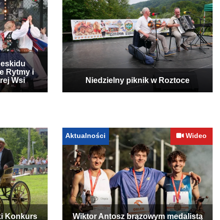
Beskidu
e Rytmy i
rej Wsi
Niedzielny piknik w Roztoce
Aktualności
Wideo
ki Konkurs
Wiktor Antosz brązowym medalistą