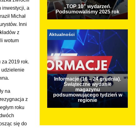
„TOP 10” wydarzeń.
inwestycji, a
Podsumowaliśmy 2025 rok
aził Michał
rystów. Inni
ykładów z
Aktualności
ili wotum
 za 2019 rok.
 udzielenie
wna.
Informacje (16 – 24 grudnia).
Świąteczne wydanie
magazynu
ły na
podsumowującego tydzień w
rezygnacja z
regionie
iegłym roku
 dwóch
osząc się do