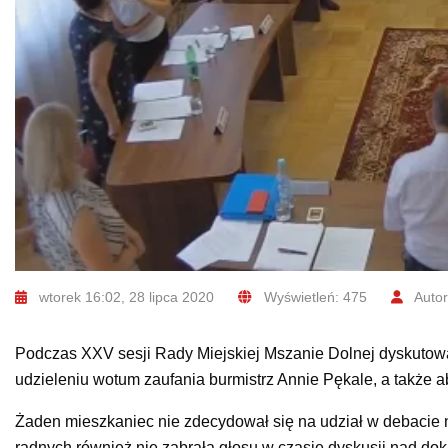
wtorek 16:02, 28 lipca 2020
Wyświetleń: 475
Autor
Podczas XXV sesji Rady Miejskiej Mszanie Dolnej dyskutowa
udzieleniu wotum zaufania burmistrz Annie Pękale, a także a
Żaden mieszkaniec nie zdecydował się na udział w debacie
radnych również nie zabrała głosu w czasie dyskusji nad dok