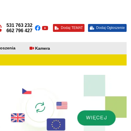
531 763 232
Dodaj TEMAT
Dodaj Ogłoszenie
662 796 427
oszenia
Kamera