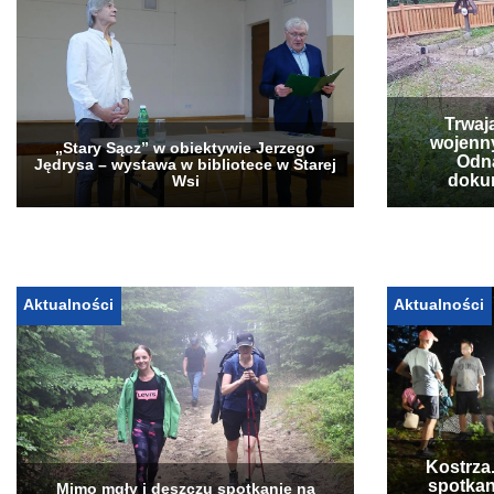
Trwaj
wojenn
„Stary Sącz” w obiektywie Jerzego
Odna
Jędrysa – wystawa w bibliotece w Starej
doku
Wsi
Aktualności
Aktualności
Kostrza
spotkan