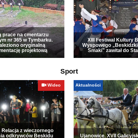
ą prace na cmentarzu
ym nr 365 w Tymbarku.
XIII Festiwal Kultury 
leziono oryginalną
Wyspowego „Beskidzki
mentację projektową
Smaki” zawitał do Sta
Sport
Wideo
Aktualności
. Relacja z wieczornego
ia odkrywców Beskidu
Ujanowice. XVII Galicyjs