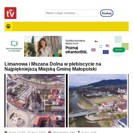
Limanowa i Mszana Dolna w plebiscycie na
Najpiękniejszą Miejską Gminę Małopolski
środa 14:58, 22 lipca 2020
Wyświetleń: 490
Autor: tv28