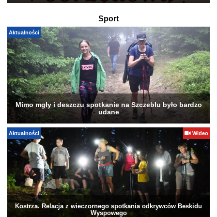
Sport
Aktualności
Mimo mgły i deszczu spotkanie na Szczeblu było bardzo
udane
Aktualności
Wideo
Kostrza. Relacja z wieczornego spotkania odkrywców Beskidu
Wyspowego