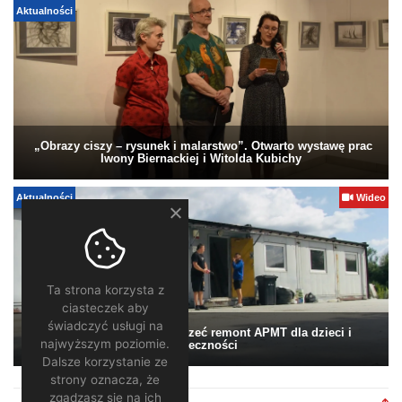
Aktualności
„Obrazy ciszy – rysunek i malarstwo”. Otwarto wystawę prac
Iwony Biernackiej i Witolda Kubichy
Aktualności
Wideo
Ta strona korzysta z
ciasteczek aby
świadczyć usługi na
Pomagamy. Warto wesprzeć remont APMT dla dzieci i
najwyższym poziomie.
społeczności
Dalsze korzystanie ze
strony oznacza, że
zgadzasz się na ich