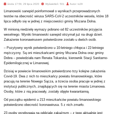
środa 17:56, 29 lipca 2020
Wyświetleń: 501
Autor: tv28
Limanowski sanepid poinformował o wynikach przeprowadzonych
testów na obecność wirusa SARS-CoV-2 uczestników wesela, które 18
lipca odbyło się w jednej z miejscowości gminy Mszana Dolna.
W minioną niedzielę wymazy pobrano od 82 uczestników przyjęcia
weselnego. Wyniki limanowski sanepid otrzymał już na drugi dzień.
Zakażenie koronawirusem potwierdzone zostało u dwóch osób.
– Pozytywny wynik potwierdzono u 10-letniego chłopca i 22-letniego
mężczyzny. Są oni mieszkańcami gminy Mszana Dolna oraz gminy
Dobra – powiedziała nam Renata Tokarska, kierownik Stacji Sanitarno-
Epidemilogicznej w Limanowej.
Dzisiaj w powiecie limanowskim potwierdzono trzy kolejne zakażenia
Covid-19. Dwa z nich to mieszkańcy powiatu limanowskiego, które
pracują na terenie Nowego Sącza, a trzecia osoba pracuje w jednej z
instytucji publicznych, znajdujących się na terenie miasta Limanowa.
Osoby, które z nią pracowały, zostały objęte kwarantanną.
Od początku epidemii u 213 mieszkańców powiatu limanowskiego
potwierdzono obecność koronawirusa. 5 z nich zmarło.
23 osoby przebywają na oddziale zakaźnym – z tego aktualnie jest