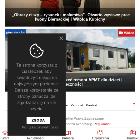
„Obrazy ciszy – rysunek i malarstwo”. Otwarto wystawę prac
Iwony Biernackiej i Witolda Kubichy
Aktualności
Wideo
Ta strona korzysta z
ciasteczek aby
świadczyć usługi na
Pomagamy. Warto wesprzeć remont APMT dla dzieci i
najwyższym poziomie.
społeczności
Dalsze korzystanie ze
strony oznacza, że
zgadzasz się na ich
TV28.pl
Regulamin
Redakcja
Reklama
Patronat
Kontakt
użycie.
2026 ©
TV28
/ Wszelkie Prawa Zastrzeżone
ZGODA
Korzystanie z portalu oznacza akceptację
Regulaminu
Polityka prywatności
Start
Aktualności
Kamera
Ogłoszenia
Kontakt