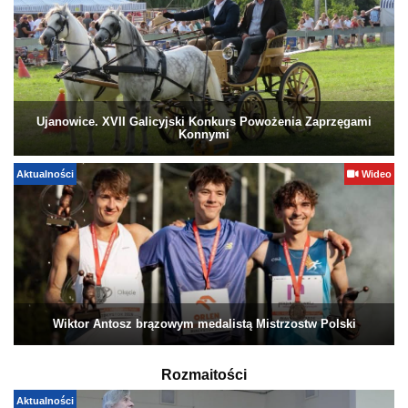
Ujanowice. XVII Galicyjski Konkurs Powożenia Zaprzęgami
Konnymi
Aktualności
Wideo
Wiktor Antosz brązowym medalistą Mistrzostw Polski
Rozmaitości
Aktualności