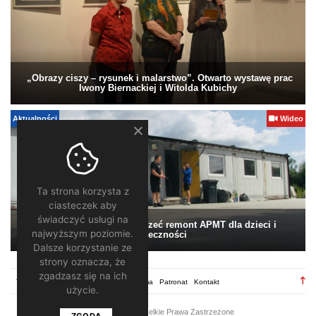
„Obrazy ciszy – rysunek i malarstwo”. Otwarto wystawę prac
Iwony Biernackiej i Witolda Kubichy
Aktualności
Wideo
Ta strona korzysta z
ciasteczek aby
świadczyć usługi na
Pomagamy. Warto wesprzeć remont APMT dla dzieci i
najwyższym poziomie.
społeczności
Dalsze korzystanie ze
strony oznacza, że
zgadzasz się na ich
TV28.pl
Regulamin
Redakcja
Reklama
Patronat
Kontakt
użycie.
2026 ©
TV28
/ Wszelkie Prawa Zastrzeżone
ZGODA