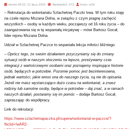
wtorek 09:22, 21 lipca 2020
Wyświetleń: 473
Autor: tv28
– Rekrutacja do wolontariatu Szlachetnej Paczki trwa. W tym roku staję
na czele rejonu Mszana Dolna, w związku z czym pragnę zachęcić
wszystkich – osoby w każdym wieku, począwszy od 16 roku życia – do
zaangażowania się w tę wspaniałą inicjatywę – mówi Bartosz Gocał,
lider rejonu Mszana Dolna.
Udział w Szlachetnej Paczce to wspaniała lekcja miłości bliźniego.
– Oprócz tego, że swoim działaniem przyczyniamy się do zmiany
sytuacji osób w naszym otoczeniu na lepsze, przeżywamy czas
integracji z wartościowymi osobami oraz poznajemy inspirujące historie
osób, będących w potrzebie. Pozornie pomoc jest bezinteresowna,
jednak wartości, jakie wnosi ona do naszego życia, są nie do opisania.
Jeżeli nie masz wystarczająco dużo czasu na wolontariat, a znasz
rodziny lub samotne osoby, będące w potrzebie – daj znać, a w ramach
naszych działań, postaramy się im pomóc
– dodaje Bartosz Gocał,
zapraszając do współpracy.
Link do rekrutacji:
https://www.szlachetnapaczka.pl/superw/wolontariat-w-paczce/?
fbclid=IwAR2-