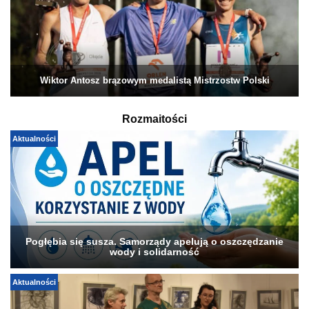
Wiktor Antosz brązowym medalistą Mistrzostw Polski
Rozmaitości
Aktualności
Pogłębia się susza. Samorządy apelują o oszczędzanie
wody i solidarność
Aktualności