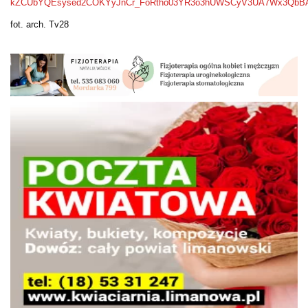
kZCUbYQEsysed2COKYyJnCr_FoRtho03YR3o3hUWSCyV3UA7Wx3QbB
fot. arch. Tv28