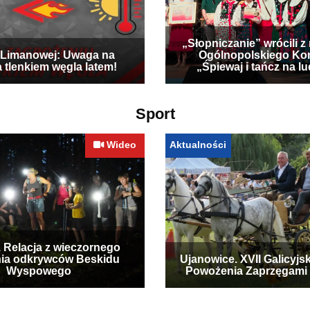
„Słopniczanie” wrócili z
Limanowej: Uwaga na
Ogólnopolskiego Ko
a tlenkiem węgla latem!
„Śpiewaj i tańcz na l
Sport
Wideo
Aktualności
. Relacja z wieczornego
ia odkrywców Beskidu
Ujanowice. XVII Galicyjs
Wyspowego
Powożenia Zaprzęgami