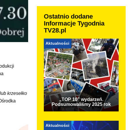
Ostatnio dodane
Informacje Tygodnia
TV28.pl
Aktualności
odukcji
na
lub krzesełko
„TOP 10” wydarzeń.
 Ośrodka
Podsumowaliśmy 2025 rok
Aktualności