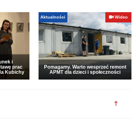
Aktualności
Wideo
unek i
stawę prac
Pomagamy. Warto wesprzeć remont
lda Kubichy
APMT dla dzieci i społeczności