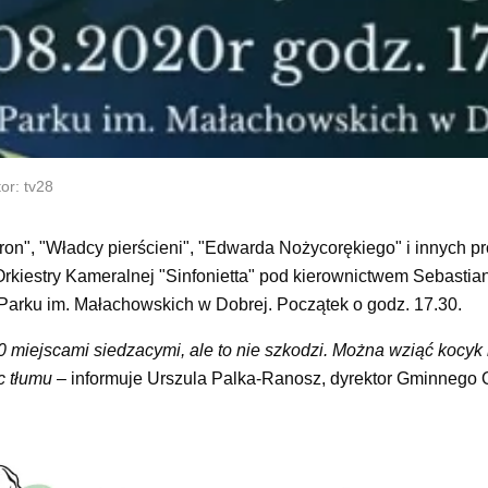
or: tv28
ron", "Władcy pierścieni", "Edwarda Nożycorękiego" i innych pr
rkiestry Kameralnej "Sinfonietta" pod kierownictwem Sebastia
arku im. Małachowskich w Dobrej. Początek o godz. 17.30.
 miejscami siedzacymi, ale to nie szkodzi. Można wziąć kocyk 
c tłumu
– informuje Urszula Palka-Ranosz, dyrektor Gminnego