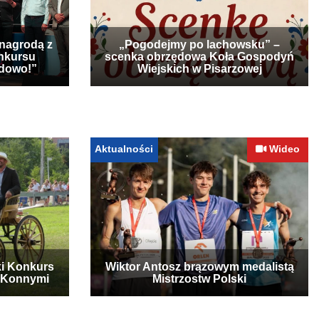
 nagrodą z
„Pogodejmy po lachowsku” –
nkursu
scenka obrzędowa Koła Gospodyń
udowo!”
Wiejskich w Pisarzowej
Aktualności
Wideo
ki Konkurs
Wiktor Antosz brązowym medalistą
 Konnymi
Mistrzostw Polski