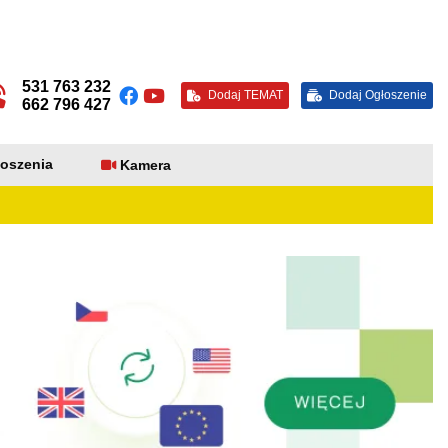
531 763 232
Dodaj TEMAT
Dodaj Ogłoszenie
662 796 427
oszenia
Kamera