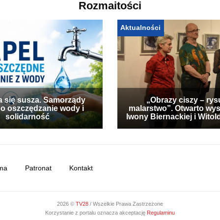
Rozmaitości
Aktualności
a się susza. Samorządy
„Obrazy ciszy – rys
 o oszczędzanie wody i
malarstwo”. Otwarto wy
solidarność
Iwony Biernackiej i Wito
ma
Patronat
Kontakt
2026 ©
TV28
/ Wszelkie Prawa Zastrzeżone
Korzystanie z portalu oznacza akceptację
Regulaminu