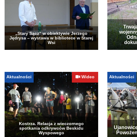
Trwaj
wojenn
„Stary Sącz” w obiektywie Jerzego
Odna
Jędrysa – wystawa w bibliotece w Starej
doku
Wsi
Aktualności
Wideo
Aktualności
Kostrza. Relacja z wieczornego
Ujanowice
spotkania odkrywców Beskidu
Powożen
Wyspowego