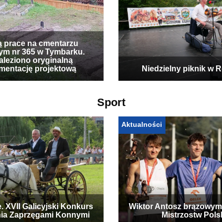
ą prace na cmentarzu
ym nr 365 w Tymbarku.
leziono oryginalną
mentację projektową
Niedzielny piknik w 
Sport
Aktualności
. XVII Galicyjski Konkurs
Wiktor Antosz brązowym
ia Zaprzęgami Konnymi
Mistrzostw Pols