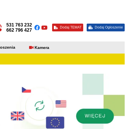
531 763 232
Dodaj TEMAT
Dodaj Ogłoszenie
662 796 427
oszenia
Kamera