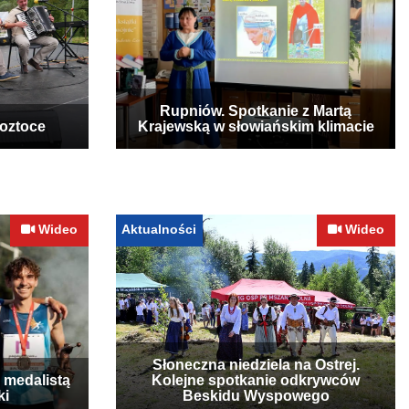
Rupniów. Spotkanie z Martą
Roztoce
Krajewską w słowiańskim klimacie
Wideo
Aktualności
Wideo
Słoneczna niedziela na Ostrej.
 medalistą
Kolejne spotkanie odkrywców
ki
Beskidu Wyspowego