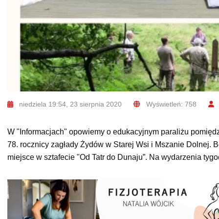
niedziela 19:54, 23 sierpnia 2020
Wyświetleń: 758
W "Informacjach" opowiemy o edukacyjnym paraliżu pomię
78. rocznicy zagłady Żydów w Starej Wsi i Mszanie Dolnej. 
miejsce w sztafecie "Od Tatr do Dunaju”. Na wydarzenia tyg