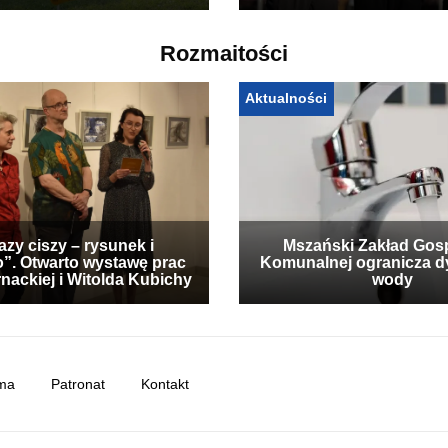
Rozmaitości
Aktualności
zy ciszy – rysunek i
Mszański Zakład Gos
”. Otwarto wystawę prac
Komunalnej ogranicza d
nackiej i Witolda Kubichy
wody
ma
Patronat
Kontakt