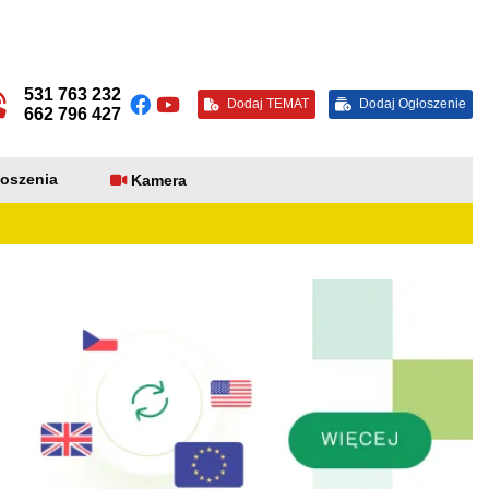
531 763 232
Dodaj TEMAT
Dodaj Ogłoszenie
662 796 427
oszenia
Kamera