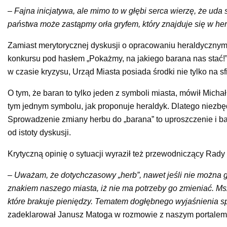
–
Fajna inicjatywa, ale mimo to w głębi serca wierzę, że uda 
państwa może zastąpmy orła gryfem, który znajduje się w he
Zamiast merytorycznej dyskusji o opracowaniu heraldycznym
konkursu pod hasłem „Pokażmy, na jakiego barana nas stać!”
w czasie kryzysu, Urząd Miasta posiada środki nie tylko na 
O tym, że baran to tylko jeden z symboli miasta, mówił Mich
tym jednym symbolu, jak proponuje heraldyk. Dlatego niezbę
Sprowadzenie zmiany herbu do „barana” to uproszczenie i 
od istoty dyskusji.
Krytyczną opinię o sytuacji wyraził też przewodniczący Rady
–
Uważam, że dotychczasowy „herb”, nawet jeśli nie można 
znakiem naszego miasta, iż nie ma potrzeby go zmieniać. M
które brakuje pieniędzy. Tematem dogłębnego wyjaśnienia 
zadeklarował Janusz Matoga w rozmowie z naszym portalem