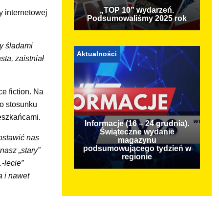
„TOP 10” wydarzeń.
y internetowej
Podsumowaliśmy 2025 rok
zy śladami
Aktualności
ta, zaistniał
e fiction. Na
o stosunku
ieszkańcami.
Informacje (16 – 24 grudnia).
Świąteczne wydanie
ostawić nas
magazynu
podsumowującego tydzień w
nasz „stary”
regionie
-lecie”
a i nawet