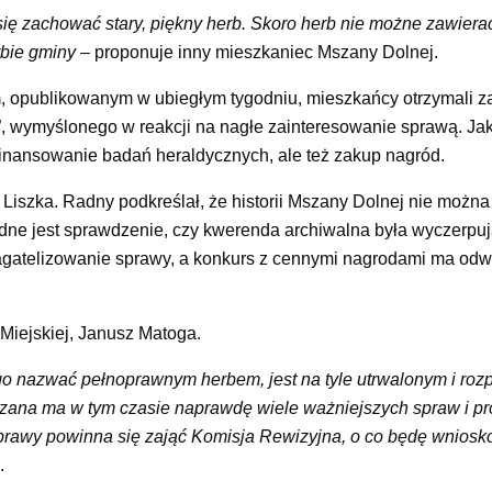
się zachować stary, piękny herb.
Skoro herb nie możne zawiera
rbie gminy
– proponuje inny mieszkaniec Mszany Dolnej.
, opublikowanym w ubiegłym tygodniu, mieszkańcy otrzymali z
, wymyślonego w reakcji na nagłe zainteresowanie sprawą. Jak
sfinansowanie badań heraldycznych, ale też zakup nagród.
ał Liszka. Radny podkreślał, że historii Mszany Dolnej nie moż
dne jest sprawdzenie, czy kwerenda archiwalna była wyczerpuj
bagatelizowanie sprawy, a konkurs z cennymi nagrodami ma od
 Miejskiej, Janusz Matoga.
go nazwać pełnoprawnym herbem, jest na tyle utrwalonym i r
szana ma w tym czasie naprawdę wiele ważniejszych spraw i p
sprawy powinna się zająć Komisja Rewizyjna, o co będę wnios
.