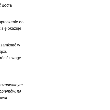
ć godła
aproszenie do
 się okazuje
na zamknąć w
ąca.
wrócić uwagę
ozpoznawalnym
roblemów, na
kował
–