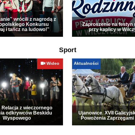
anie” wrócili z nagrodą z
opolskiego Konkursu
Zaproszenie na festyn 
aj i tańcz na ludowo!”
przy kaplicy w Wilc
Sport
Wideo
Aktualności
. Relacja z wieczornego
ia odkrywców Beskidu
Ujanowice. XVII Galicyjs
Wyspowego
Powożenia Zaprzęgami