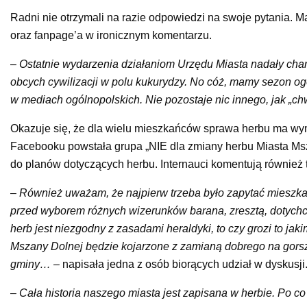
Radni nie otrzymali na razie odpowiedzi na swoje pytania. Ma
oraz fanpage’a w ironicznym komentarzu.
–
Ostatnie wydarzenia działaniom Urzędu Miasta nadały char
obcych cywilizacji w polu kukurydzy. No cóż, mamy sezon og
w mediach ogólnopolskich. Nie pozostaje nic innego, jak „ch
Okazuje się, że dla wielu mieszkańców sprawa herbu ma wymiar 
Facebooku powstała grupa „NIE dla zmiany herbu Miasta Ms
do planów dotyczących herbu. Internauci komentują również 
–
Również uważam, że najpierw trzeba było zapytać mieszka
przed wyborem różnych wizerunków barana, zresztą, dotychcza
herb jest niezgodny z zasadami heraldyki, to czy grozi to ja
Mszany Dolnej będzie kojarzone z zamianą dobrego na gorsze. 
gminy… –
napisała jedna z osób biorących udział w dyskusji
–
Cała historia naszego miasta jest zapisana w herbie. Po c