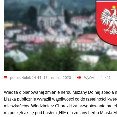
poniedziałek 14:44, 17 sierpnia 2020
Wyświetleń: 411
Wiedza o planowanej zmianie herbu Mszany Dolnej spadła n
Liszka publicznie wyrazili wątpliwości co do rzetelności kw
mieszkańców. Włodzimierz Chorązki za przygotowanie proje
rozpoczęli akcję pod hasłem „NIE dla zmiany herbu Miasta 