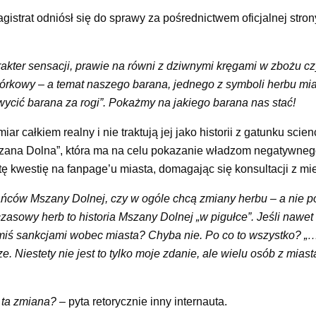
gistrat odniósł się do sprawy za pośrednictwem oficjalnej stron
akter sensacji, prawie na równi z dziwnymi kręgami w zbożu c
órkowy – a temat naszego barana, jednego z symboli herbu mias
wycić barana za rogi”. Pokażmy na jakiego barana nas stać!
całkiem realny i nie traktują jej jako historii z gatunku scienc
zana Dolna”, która ma na celu pokazanie władzom negatywneg
tę kwestię na fanpage’u miasta, domagając się konsultacji z m
ńców Mszany Dolnej, czy w ogóle chcą zmiany herbu – a nie p
sowy herb to historia Mszany Dolnej „w pigułce”. Jeśli nawet 
kimiś sankcjami wobec miasta? Chyba nie. Po co to wszystko? „…
Niestety nie jest to tylko moje zdanie, ale wielu osób z miast
.
o ta zmiana?
– pyta retorycznie inny internauta.