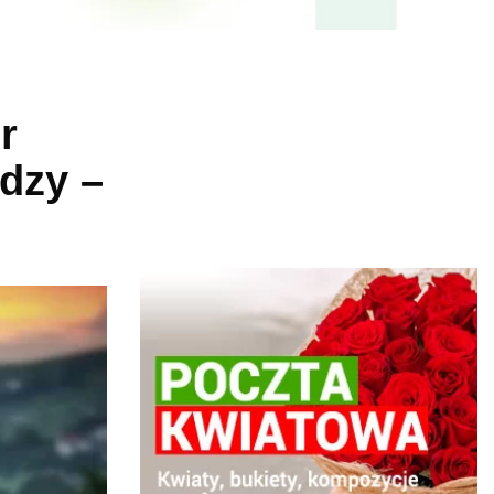
r
dzy –