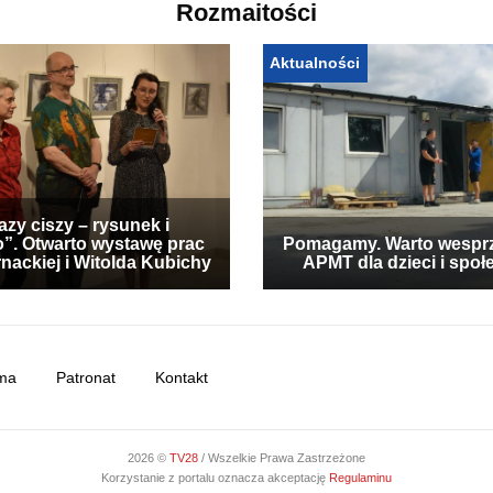
Rozmaitości
Aktualności
zy ciszy – rysunek i
”. Otwarto wystawę prac
Pomagamy. Warto wespr
nackiej i Witolda Kubichy
APMT dla dzieci i społ
ma
Patronat
Kontakt
2026 ©
TV28
/ Wszelkie Prawa Zastrzeżone
Korzystanie z portalu oznacza akceptację
Regulaminu