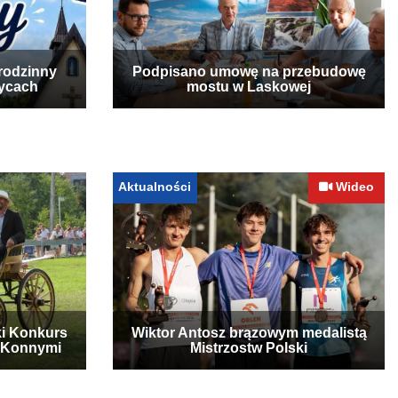
rodzinny
Podpisano umowę na przebudowę
zycach
mostu w Laskowej
Aktualności
Wideo
ki Konkurs
Wiktor Antosz brązowym medalistą
 Konnymi
Mistrzostw Polski