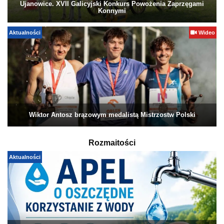
Ujanowice. XVII Galicyjski Konkurs Powożenia Zaprzęgami
Konnymi
Aktualności
Wideo
Wiktor Antosz brązowym medalistą Mistrzostw Polski
Rozmaitości
Aktualności