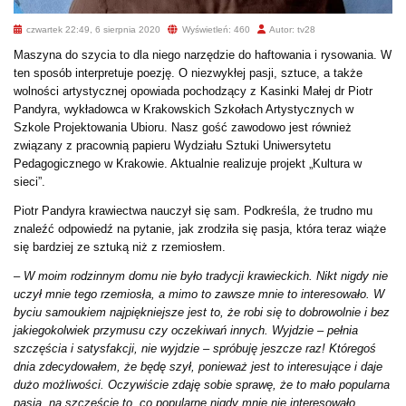
czwartek 22:49, 6 sierpnia 2020
Wyświetleń: 460
Autor: tv28
Maszyna do szycia to dla niego narzędzie do haftowania i rysowania. W
ten sposób interpretuje poezję. O niezwykłej pasji, sztuce, a także
wolności artystycznej opowiada pochodzący z Kasinki Małej dr Piotr
Pandyra, wykładowca w Krakowskich Szkołach Artystycznych w
Szkole Projektowania Ubioru. Nasz gość zawodowo jest również
związany z pracownią papieru Wydziału Sztuki Uniwersytetu
Pedagogicznego w Krakowie. Aktualnie realizuje projekt „Kultura w
sieci”.
Piotr Pandyra krawiectwa nauczył się sam. Podkreśla, że trudno mu
znaleźć odpowiedź na pytanie, jak zrodziła się pasja, która teraz wiąże
się bardziej ze sztuką niż z rzemiosłem.
–
W moim rodzinnym domu nie było tradycji krawieckich. Nikt nigdy nie
uczył mnie tego rzemiosła, a mimo to zawsze mnie to interesowało. W
byciu samoukiem najpiękniejsze jest to, że robi się to dobrowolnie i bez
jakiegokolwiek przymusu czy oczekiwań innych. Wyjdzie – pełnia
szczęścia i satysfakcji, nie wyjdzie – spróbuję jeszcze raz! Któregoś
dnia zdecydowałem, że będę szył, ponieważ jest to interesujące i daje
dużo możliwości. Oczywiście zdaję sobie sprawę, że to mało popularna
pasja, na szczęście to, co popularne nigdy mnie nie interesowało.