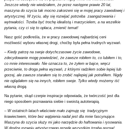
Jeszcze wtedy nie wiedziałem, że przez następne prawie 20 lat,
maszyna do szycia tak mocno zakorzeni się w mojej pracy zawodowej i
artystycznej. W życiu, aby się rozwijać potrzeba zaangażowania i
wytrwałości. Trzeba być trochę idealistą i marzycielem, a na wszelkie
pytania, czy ci się to opłaca, zmienić temat!
Nasz gość podkreśla, że w pracy zawodowej najbardziej ceni
możliwość wyboru własnej drogi, choćby była pełna trudnych wyzwań.
–
Kiedy patrzę na swoje dotychczasowe życie zawodowe,
zdecydowanie mogę powiedzieć, że zawsze robiłem to, co lubiłem i to,
co mnie interesowało. Nie oznacza to, że żyłem w bajce, wręcz
przeciwnie, to droga pełna wyzwań, z którymi radziłem sobie lepiej lub
gorzej, ale zawsze starałem się to zrobić najlepiej jak potrafiłem. Nigdy
nie oglądałem się na innych, robiłem swoje. Tylko wtedy możemy iść
własną drogą.
Na pytanie, skąd czerpie inspiracje odpowiada, że twórczość jest dla
niego sposobem poznawania siebie i swoistą autoterapią.
–
W ostatnich latach właściwie mało zajmuję się tradycyjnym
krawiectwem, które bez wątpienia nadal jest dla mnie fascynujące.
Maszyna do szycia służy mi jako narzędzie do haftowania i rysowania.
W drodze rozwoju artystycznego przede wszystkim trzeba poznać