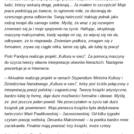
ludzi, którzy wskażą drogę, pokierują… Ja miałem to szczęście! Moje
prace podróżują po świecie, to ogromnie miłe, że docierają do
szerszego grona odbiorców. Swoją twórczość traktuję jednak jako
rodzaj terapii dla samego siebie. Myślę, że wraz z jej rozwojem
zmieniam się ja i moje spojrzenie na życie. Haftując, eksploruję
maszynę maksymalnie, kiedy wydaje mi się, że więcej się nie da,
odkrywam, że to nieprawda. Zmieniam podłoża, zmagam się z
formatem, zrywa się ciągle nitka, łamie się igła, ale lubię tę pracę!
Piotr Pandyra realizuje projekt „Kultura w sieci”. Za pomocą maszyny
do szycia tworzy własne interpretacje utworów literackich. Następnie
prezentuje je w Internecie.
–
Aktualnie realizuję projekt w ramach Stypendium Ministra Kultury i
Dziedzictwa Narodowego „Kultura w sieci”, który jest ściśle połączony z
interpretacją poezji polskiej i zagranicznej. Tworzę książki artystyczne,
bardzo lubię tę formę, daje duże możliwości formalne i ideowe. Myślę,
że jest jeszcze jeden powód. Nie przeczytałem w życiu tak dużo
książek jak powinienem. Moja pierwsza książka była dedykowana
twórczości Marii Pawlikowskiej – Jasnorzewskiej. Od kilku tygodni
czytam poezję serbską. Desanka Maksimowić – ta poetka bardzo mnie
zaciekawiła. Finalnie mają powstać trzy książki, może cztery.